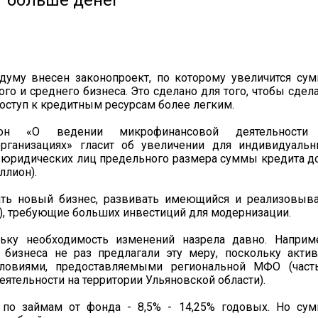
т больше денег
думу внесен законопроект, по которому увеличится су
го и среднего бизнеса. Это сделано для того, чтобы сдел
оступ к кредитным ресурсам более легким.
он «О ведении микрофинансовой деятельности
рганизациях» гласит об увеличении для индивидуальн
 юридических лиц предельного размера суммы кредита д
ллион).
ть новый бизнес, развивать имеющийся и реализовыва
а), требующие больших инвестиций для модернизации.
льку необходимость изменений назрела давно. Наприм
 бизнеса не раз предлагали эту меру, поскольку акти
словиями, предоставляемыми региональной МФО (част
ятельности на территории Ульяновской области).
по займам от фонда - 8,5% - 14,25% годовых. Но сум