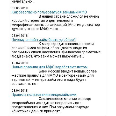
нелегально...
08.05.2018
Как безопасно пользоваться займами МФО
В нашей стране сложился не очень
хороший стереотип о деятельности
микрофинансовых организаций. Многие до сих пор
думают, что все МФО – это...
23.04.2018
Почему онлайн-займ брать удобнее?
К микрокредитованию, вопреки
сложившимся мифам, обращаются люди из
различных слоев населения. Финансово грамотные
люди знают, что займ может выручить в...
16.04.2018
Новые правила для МФО заработают летом
Банк России вводит новые, более
жесткие правила для МФО в секторе «займ для
зарплаты» – теперь займ этого вида будет
составлять не...
03.04.2018
​Правила пользования микрозаймами
Сложившееся мнение о вреде
микрозаймов исходит из неправильного
представления о них. При разумном подходе
«быстрые» деньги приносят...