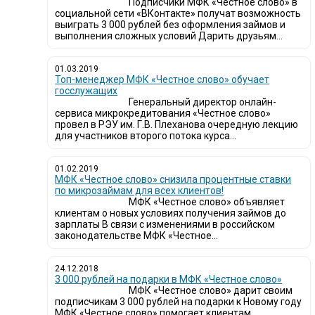
Подписчики МФК «Честное слово» в
социальной сети «ВКонтакте» получат возможность
выиграть 3 000 рублей без оформления займов и
выполнения сложных условий Дарить друзьям...
01.03.2019
Топ-менеджер МФК «Честное слово» обучает
госслужащих
Генеральный директор онлайн-
сервиса микрокредитования «Честное слово»
провел в РЭУ им. Г.В. Плеханова очередную лекцию
для участников второго потока курса...
01.02.2019
МФК «Честное слово» снизила процентные ставки
по микрозаймам для всех клиентов!
МФК «Честное слово» объявляет
клиентам о новых условиях получения займов до
зарплаты В связи с изменениями в российском
законодательстве МФК «Честное...
24.12.2018
3 000 рублей на подарки в МФК «Честное слово»
МФК «Честное слово» дарит своим
подписчикам 3 000 рублей на подарки к Новому году
МФК «Честное слово» помогает клиентам