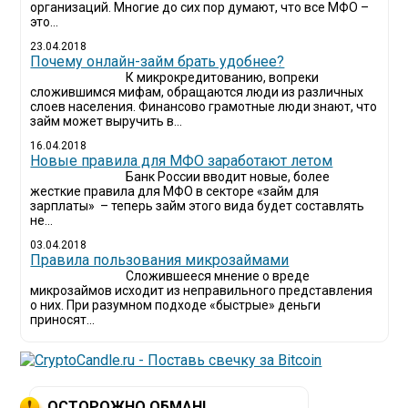
организаций. Многие до сих пор думают, что все МФО –
это...
23.04.2018
Почему онлайн-займ брать удобнее?
К микрокредитованию, вопреки
сложившимся мифам, обращаются люди из различных
слоев населения. Финансово грамотные люди знают, что
займ может выручить в...
16.04.2018
Новые правила для МФО заработают летом
Банк России вводит новые, более
жесткие правила для МФО в секторе «займ для
зарплаты» – теперь займ этого вида будет составлять
не...
03.04.2018
​Правила пользования микрозаймами
Сложившееся мнение о вреде
микрозаймов исходит из неправильного представления
о них. При разумном подходе «быстрые» деньги
приносят...
ОСТОРОЖНО ОБМАН!