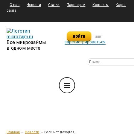
О нас
Новости
Статьи
Партнерам
Контакты
Карта
сайта
войти
или
Все микрозаймы
зарегистрироваться
в одном месте
Главная
→
Новости
→
Если нет доходов,