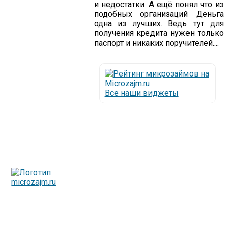
и недостатки. А ещё понял что из
подобных организаций Деньга
одна из лучших. Ведь тут для
получения кредита нужен только
паспорт и никаких поручителей....
Все наши виджеты
Люди все чаще начинают обращаться за услугами в
МФО - Микрофинансовые организации, которые
специализируются на выдаче микрокредитов или как
их еще называют микрозаймы.
Так как наблюдается тенденция роста подобных
обращений, то МФО становится все больше с
каждым днем, как говорится, спрос рождает
предложение. Наш сайт создан для помощи