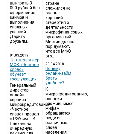
выиграть 3
стране
000 рублей без
сложился не
оформления
очень
займов и
хороший
выполнения
стереотип о
сложных
деятельности
условий
микрофинансовых
Дарить
организаций.
друзьям...
Многие до сих
пор думают,
что все МФО –
01.03.2019
это...
Топ-менеджер
23.04.2018
МФК «Честное
Почему
слово»
онлайн-займ
обучает
брать
госслужащих
удобнее?
Генеральный
К
директор
микрокредитованию,
онлайн-
вопреки
сервиса
сложившимся
микрокредитования
мифам,
«Честное
обращаются
слово» провел
люди из
в РЭУ им. Г.В.
различных
Плеханова
слоев
очередную
населения.
лекцию для