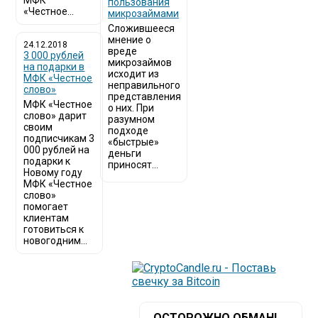
МФК
пользования
«Честное...
микрозаймами
Сложившееся
мнение о
24.12.2018
вреде
3 000 рублей
микрозаймов
на подарки в
исходит из
МФК «Честное
неправильного
слово»
представления
МФК «Честное
о них. При
слово» дарит
разумном
своим
подходе
подписчикам 3
«быстрые»
000 рублей на
деньги
подарки к
приносят...
Новому году
МФК «Честное
слово»
помогает
клиентам
готовиться к
новогодним...
ОСТОРОЖНО ОБМАН!