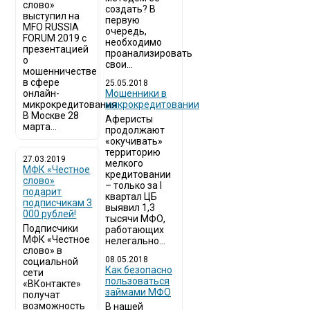
слово»
создать? В
выступил на
первую
MFO RUSSIA
очередь,
FORUM 2019 с
необходимо
презентацией
проанализировать
о
свои...
мошенничестве
в сфере
25.05.2018
онлайн-
Мошенники в
микрокредитования
микрокредитовании
В Москве 28
Аферисты
марта...
продолжают
«окучивать»
территорию
27.03.2019
мелкого
МФК «Честное
кредитовании
слово»
– только за I
подарит
квартал ЦБ
подписчикам 3
выявил 1,3
000 рублей!
тысячи МФО,
Подписчики
работающих
МФК «Честное
нелегально...
слово» в
08.05.2018
социальной
Как безопасно
сети
пользоваться
«ВКонтакте»
займами МФО
получат
возможность
В нашей