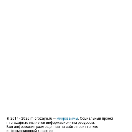
Люди все чаще начинают обращаться за услугами в
МФО - Микрофинансовые организации, которые
специализируются на выдаче микрокредитов или
как их еще называют микрозаймы.
Так как наблюдается тенденция роста подобных
обращений, то МФО становится все больше с
каждым днем, как говорится, спрос рождает
предложение. Наш сайт создан для помощи
заемщику в выборе честной МФО.
Мы надеемся, что наш непредвзятый онлайн
рейтинг МФО поможет оградить заемщика от
мошенников, скрытых комиссий и просто нечестных
микрофинансовых организаций.
Сайт microzajm.ru является независимым онлайн
рейтингом МФО вместе с новостями из мира
микрокредитования, а также с полезной и довольно
интересной информацией для заемщика.
© 2014 - 2026 microzajm.ru —
микрозаймы
. Социальный проект
microzajm.ru является информационным ресурсом.
Вся информация размещенная на сайте носит только
информационный характер.