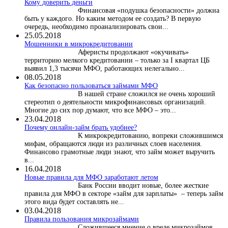
Кому доверить деньги
Финансовая «подушка безопасности» должна
быть у каждого. Но каким методом ее создать? В первую
очередь, необходимо проанализировать свои...
25.05.2018
Мошенники в микрокредитовании
Аферисты продолжают «окучивать»
территорию мелкого кредитовании – только за I квартал ЦБ
выявил 1,3 тысячи МФО, работающих нелегально...
08.05.2018
Как безопасно пользоваться займами МФО
В нашей стране сложился не очень хороший
стереотип о деятельности микрофинансовых организаций.
Многие до сих пор думают, что все МФО – это...
23.04.2018
Почему онлайн-займ брать удобнее?
К микрокредитованию, вопреки сложившимся
мифам, обращаются люди из различных слоев населения.
Финансово грамотные люди знают, что займ может выручить
в...
16.04.2018
Новые правила для МФО заработают летом
Банк России вводит новые, более жесткие
правила для МФО в секторе «займ для зарплаты» – теперь займ
этого вида будет составлять не...
03.04.2018
​Правила пользования микрозаймами
Сложившееся мнение о вреде микрозаймов