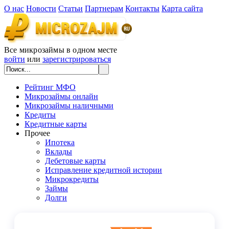
О нас
Новости
Статьи
Партнерам
Контакты
Карта сайта
Все микрозаймы в одном месте
войти
или
зарегистрироваться
Рейтинг МФО
Микрозаймы онлайн
Микрозаймы наличными
Кредиты
Кредитные карты
Прочее
Ипотека
Вклады
Дебетовые карты
Исправление кредитной истории
Микрокредиты
Займы
Долги