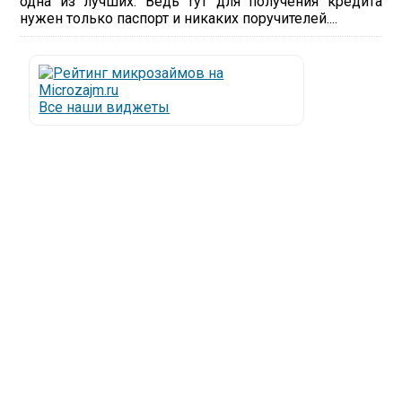
одна из лучших. Ведь тут для получения кредита
нужен только паспорт и никаких поручителей....
Все наши виджеты
Люди все чаще начинают обращаться за услугами в
МФО - Микрофинансовые организации, которые
специализируются на выдаче микрокредитов или
как их еще называют микрозаймы.
Так как наблюдается тенденция роста подобных
обращений, то МФО становится все больше с
каждым днем, как говорится, спрос рождает
предложение. Наш сайт создан для помощи
заемщику в выборе честной МФО.
Мы надеемся, что наш непредвзятый онлайн
рейтинг МФО поможет оградить заемщика от
мошенников, скрытых комиссий и просто нечестных