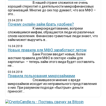
В нашей стране сложился не очень
хороший стереотип о деятельности микрофинансовых
организаций. Многие до сих пор думают, что все МФО –
это...
23.04.2018
Почему онлайн-займ брать удобнее?
К микрокредитованию, вопреки
сложившимся мифам, обращаются люди из различных
слоев населения. Финансово грамотные люди знают, что
займ может выручить в...
16.04.2018
Новые правила для МФО заработают летом
Банк России вводит новые, более
жесткие правила для МФО в секторе «займ для
зарплаты» – теперь займ этого вида будет составлять
не...
03.04.2018
​Правила пользования микрозаймами
Сложившееся мнение о вреде
микрозаймов исходит из неправильного представления
о них. При разумном подходе «быстрые» деньги
приносят...