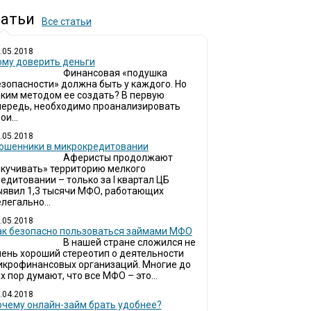
атьи
Все статьи
.05.2018
ому доверить деньги
Финансовая «подушка
езопасности» должна быть у каждого. Но
аким методом ее создать? В первую
чередь, необходимо проанализировать
ои...
.05.2018
ошенники в микрокредитовании
Аферисты продолжают
окучивать» территорию мелкого
едитовании – только за I квартал ЦБ
ыявил 1,3 тысячи МФО, работающих
легально...
.05.2018
ак безопасно пользоваться займами МФО
В нашей стране сложился не
чень хороший стереотип о деятельности
икрофинансовых организаций. Многие до
х пор думают, что все МФО – это...
.04.2018
очему онлайн-займ брать удобнее?