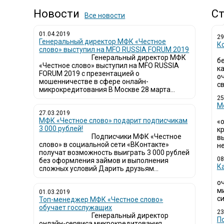
Новости
Ст
Все новости
01.04.2019
29
Генеральный директор МФК «Честное
К
слово» выступил на MFO RUSSIA FORUM 2019
Генеральный директор МФК
б
«Честное слово» выступил на MFO RUSSIA
к
FORUM 2019 с презентацией о
о
мошенничестве в сфере онлайн-
св
микрокредитования В Москве 28 марта...
25
М
27.03.2019
МФК «Честное слово» подарит подписчикам
«
3 000 рублей!
кр
Подписчики МФК «Честное
в
слово» в социальной сети «ВКонтакте»
не
получат возможность выиграть 3 000 рублей
08
без оформления займов и выполнения
К
сложных условий Дарить друзьям...
о
м
01.03.2019
си
Топ-менеджер МФК «Честное слово»
обучает госслужащих
23
Генеральный директор
П
онлайн-сервиса микрокредитования