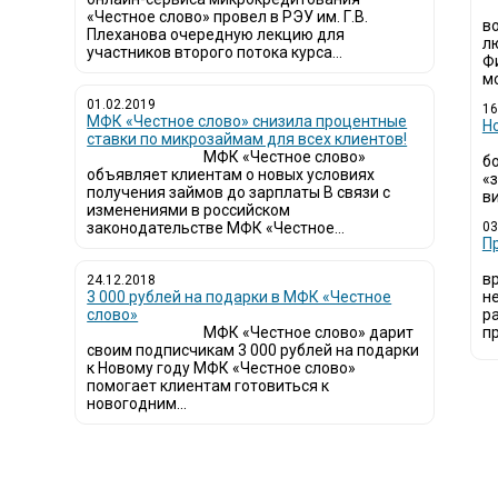
«Честное слово» провел в РЭУ им. Г.В.
в
Плеханова очередную лекцию для
л
участников второго потока курса...
Ф
мо
01.02.2019
16
МФК «Честное слово» снизила процентные
Н
ставки по микрозаймам для всех клиентов!
МФК «Честное слово»
б
объявляет клиентам о новых условиях
«
получения займов до зарплаты В связи с
ви
изменениями в российском
законодательстве МФК «Честное...
03
​
в
24.12.2018
3 000 рублей на подарки в МФК «Честное
н
слово»
р
МФК «Честное слово» дарит
пр
своим подписчикам 3 000 рублей на подарки
к Новому году МФК «Честное слово»
помогает клиентам готовиться к
новогодним...