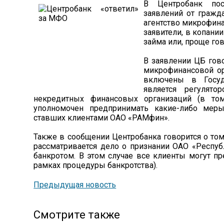
В Центробанк пос
заявлений от гражд
агентство микрофин
заявители, в копани
займа или, проще гов
В заявлении ЦБ гово
микрофинансовой ор
включены в Госуд
является регулят
некредитных финансовых организаций (в т
уполномочен предпринимать какие-либо мер
ставших клиентами ОАО «РАМфин».
Также в сообщении Центробанка говорится о том
рассматривается дело о признании ОАО «Респуб
банкротом. В этом случае все клиенты могут п
рамках процедуры банкротства).
Предыдущая новость
Смотрите также