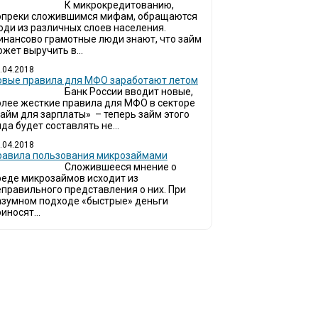
К микрокредитованию,
опреки сложившимся мифам, обращаются
юди из различных слоев населения.
инансово грамотные люди знают, что займ
жет выручить в...
.04.2018
овые правила для МФО заработают летом
Банк России вводит новые,
олее жесткие правила для МФО в секторе
займ для зарплаты» – теперь займ этого
да будет составлять не...
.04.2018
Правила пользования микрозаймами
Сложившееся мнение о
реде микрозаймов исходит из
еправильного представления о них. При
азумном подходе «быстрые» деньги
иносят...