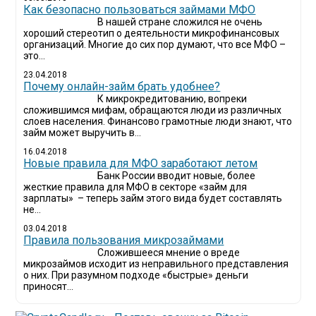
Как безопасно пользоваться займами МФО
В нашей стране сложился не очень
хороший стереотип о деятельности микрофинансовых
организаций. Многие до сих пор думают, что все МФО –
это...
23.04.2018
Почему онлайн-займ брать удобнее?
К микрокредитованию, вопреки
сложившимся мифам, обращаются люди из различных
слоев населения. Финансово грамотные люди знают, что
займ может выручить в...
16.04.2018
Новые правила для МФО заработают летом
Банк России вводит новые, более
жесткие правила для МФО в секторе «займ для
зарплаты» – теперь займ этого вида будет составлять
не...
03.04.2018
​Правила пользования микрозаймами
Сложившееся мнение о вреде
микрозаймов исходит из неправильного представления
о них. При разумном подходе «быстрые» деньги
приносят...