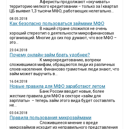
Аферисты продолжают «окучивать»
территорию мелкого кредитовании – только за I квартал
ЦБ выявил 1,3 тысячи МФО, работающих нелегально...
08.05.2018
Как безопасно пользоваться займами МФО
В нашей стране сложился не очень
хороший стереотип о деятельности микрофинансовых
организаций. Многие до сих пор думают, что все МФО –
это...
23.04.2018
Почему онлайн-займ брать удобнее?
К микрокредитованию, вопреки
сложившимся мифам, обращаются люди из различных
слоев населения. Финансово грамотные люди знают, что
займ может выручить в...
16.04.2018
Новые правила для МФО заработают летом
Банк России вводит новые, более
жесткие правила для МФО в секторе «займ для
зарплаты» – теперь займ этого вида будет составлять
не...
03.04.2018
​Правила пользования микрозаймами
Сложившееся мнение о вреде
микрозаймов исходит из неправильного представления