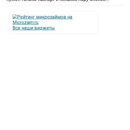
Все наши виджеты
Люди все чаще начинают обращаться за услугами в
МФО - Микрофинансовые организации, которые
специализируются на выдаче микрокредитов или
как их еще называют микрозаймы.
Так как наблюдается тенденция роста подобных
обращений, то МФО становится все больше с
каждым днем, как говорится, спрос рождает
предложение. Наш сайт создан для помощи
заемщику в выборе честной МФО.
Мы надеемся, что наш непредвзятый онлайн
рейтинг МФО поможет оградить заемщика от
мошенников, скрытых комиссий и просто нечестных
микрофинансовых организаций.