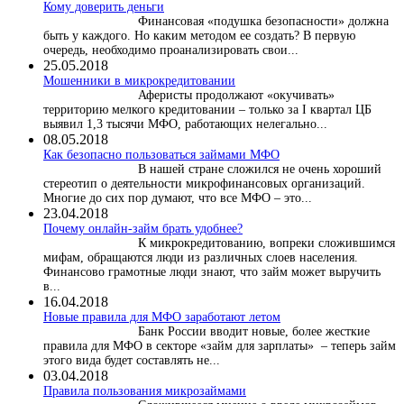
Кому доверить деньги
Финансовая «подушка безопасности» должна
быть у каждого. Но каким методом ее создать? В первую
очередь, необходимо проанализировать свои...
25.05.2018
Мошенники в микрокредитовании
Аферисты продолжают «окучивать»
территорию мелкого кредитовании – только за I квартал ЦБ
выявил 1,3 тысячи МФО, работающих нелегально...
08.05.2018
Как безопасно пользоваться займами МФО
В нашей стране сложился не очень хороший
стереотип о деятельности микрофинансовых организаций.
Многие до сих пор думают, что все МФО – это...
23.04.2018
Почему онлайн-займ брать удобнее?
К микрокредитованию, вопреки сложившимся
мифам, обращаются люди из различных слоев населения.
Финансово грамотные люди знают, что займ может выручить
в...
16.04.2018
Новые правила для МФО заработают летом
Банк России вводит новые, более жесткие
правила для МФО в секторе «займ для зарплаты» – теперь займ
этого вида будет составлять не...
03.04.2018
​Правила пользования микрозаймами