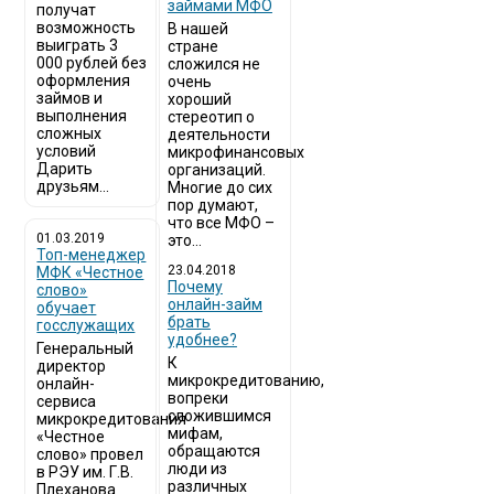
займами МФО
получат
возможность
В нашей
выиграть 3
стране
000 рублей без
сложился не
оформления
очень
займов и
хороший
выполнения
стереотип о
сложных
деятельности
условий
микрофинансовых
Дарить
организаций.
друзьям...
Многие до сих
пор думают,
что все МФО –
01.03.2019
это...
Топ-менеджер
23.04.2018
МФК «Честное
Почему
слово»
онлайн-займ
обучает
брать
госслужащих
удобнее?
Генеральный
К
директор
микрокредитованию,
онлайн-
вопреки
сервиса
сложившимся
микрокредитования
мифам,
«Честное
обращаются
слово» провел
люди из
в РЭУ им. Г.В.
различных
Плеханова