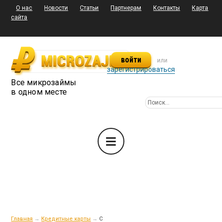
О нас
Новости
Статьи
Партнерам
Контакты
Карта
сайта
войти
или
зарегистрироваться
Все микрозаймы
в одном месте
Главная
→
Кредитные карты
→
С