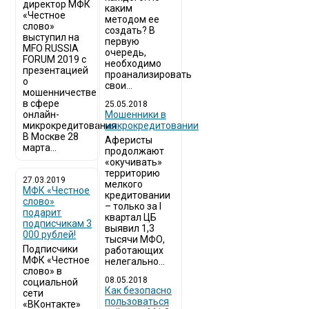
директор МФК
каким
«Честное
методом ее
слово»
создать? В
выступил на
первую
MFO RUSSIA
очередь,
FORUM 2019 с
необходимо
презентацией
проанализировать
о
свои...
мошенничестве
в сфере
25.05.2018
онлайн-
Мошенники в
микрокредитования
микрокредитовании
В Москве 28
Аферисты
марта...
продолжают
«окучивать»
территорию
27.03.2019
мелкого
МФК «Честное
кредитовании
слово»
– только за I
подарит
квартал ЦБ
подписчикам 3
выявил 1,3
000 рублей!
тысячи МФО,
Подписчики
работающих
МФК «Честное
нелегально...
слово» в
08.05.2018
социальной
Как безопасно
сети
пользоваться
«ВКонтакте»