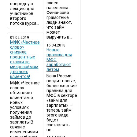
слоев
очередную
населения.
лекцию для
Финансово
участников
грамотные
второго
люди знают,
потока курса...
что займ
может
выручить в...
01.02.2019
МФК «Честное
16.04.2018
слово»
Новые
снизила
правила для
процентные
МФО
ставки по
заработают
микрозаймам
летом
для всех
Банк России
клиентов!
вводит новые,
МФК «Честное
более жесткие
слово»
правила для
объявляет
МФО в секторе
клиентам о
«займ для
новых
зарплаты» –
условиях
теперь займ
получения
этого вида
займов до
будет
зарплаты В
составлять
связи с
не...
изменениями
в российском