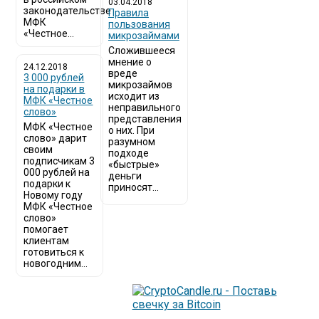
03.04.2018
законодательстве
​Правила
МФК
пользования
«Честное...
микрозаймами
Сложившееся
мнение о
24.12.2018
вреде
3 000 рублей
микрозаймов
на подарки в
исходит из
МФК «Честное
неправильного
слово»
представления
МФК «Честное
о них. При
слово» дарит
разумном
своим
подходе
подписчикам 3
«быстрые»
000 рублей на
деньги
подарки к
приносят...
Новому году
МФК «Честное
слово»
помогает
клиентам
готовиться к
новогодним...