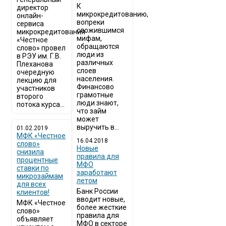
К
директор
микрокредитованию,
онлайн-
вопреки
сервиса
сложившимся
микрокредитования
мифам,
«Честное
обращаются
слово» провел
люди из
в РЭУ им. Г.В.
различных
Плеханова
слоев
очередную
населения.
лекцию для
Финансово
участников
грамотные
второго
люди знают,
потока курса...
что займ
может
выручить в...
01.02.2019
МФК «Честное
16.04.2018
слово»
Новые
снизила
правила для
процентные
МФО
ставки по
заработают
микрозаймам
летом
для всех
Банк России
клиентов!
вводит новые,
МФК «Честное
более жесткие
слово»
правила для
объявляет
МФО в секторе