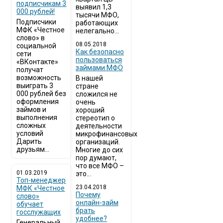
подписчикам 3
выявил 1,3
000 рублей!
тысячи МФО,
Подписчики
работающих
МФК «Честное
нелегально...
слово» в
08.05.2018
социальной
Как безопасно
сети
пользоваться
«ВКонтакте»
займами МФО
получат
возможность
В нашей
выиграть 3
стране
000 рублей без
сложился не
оформления
очень
займов и
хороший
выполнения
стереотип о
сложных
деятельности
условий
микрофинансовых
Дарить
организаций.
друзьям...
Многие до сих
пор думают,
что все МФО –
01.03.2019
это...
Топ-менеджер
23.04.2018
МФК «Честное
Почему
слово»
онлайн-займ
обучает
брать
госслужащих
удобнее?
Генеральный