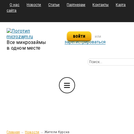
О нас
Новости
Статьи
Партнерам
Контакты
Карта
сайта
войти
или
Все микрозаймы
зарегистрироваться
в одном месте
Главная
→
Новости
→
Жители Курска