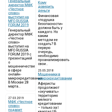
Генеральный
Кому
директор МФК
доверить
«Честное
деньги
слово»
Финансовая
выступил на
«подушка
MFO RUSSIA
безопасности»
FORUM 2019
должна быть у
Генеральный
каждого. Но
директор МФК
каким
«Честное
методом ее
слово»
создать? В
выступил на
первую
MFO RUSSIA
очередь,
FORUM 2019 с
необходимо
презентацией
проанализировать
о
свои...
мошенничестве
в сфере
25.05.2018
онлайн-
Мошенники в
микрокредитования
микрокредитовании
В Москве 28
Аферисты
марта...
продолжают
«окучивать»
территорию
27.03.2019
мелкого
МФК «Честное
кредитовании
слово»
– только за I
подарит
квартал ЦБ