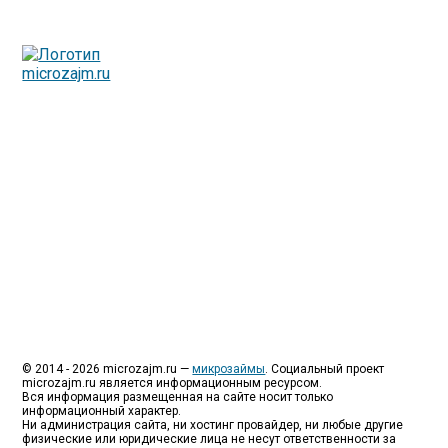
Люди все чаще начинают обращаться за услугами в
МФО - Микрофинансовые организации, которые
специализируются на выдаче микрокредитов или как
их еще называют микрозаймы.
Так как наблюдается тенденция роста подобных
обращений, то МФО становится все больше с
каждым днем, как говорится, спрос рождает
предложение. Наш сайт создан для помощи
заемщику в выборе честной МФО.
Мы надеемся, что наш непредвзятый онлайн рейтинг
МФО поможет оградить заемщика от мошенников,
скрытых комиссий и просто нечестных
микрофинансовых организаций.
Сайт microzajm.ru является независимым онлайн
рейтингом МФО вместе с новостями из мира
микрокредитования, а также с полезной и довольно
интересной информацией для заемщика.
© 2014 - 2026 microzajm.ru —
микрозаймы
. Социальный проект
microzajm.ru является информационным ресурсом.
Вся информация размещенная на сайте носит только
информационный характер.
Ни администрация сайта, ни хостинг провайдер, ни любые другие
физические или юридические лица не несут ответственности за