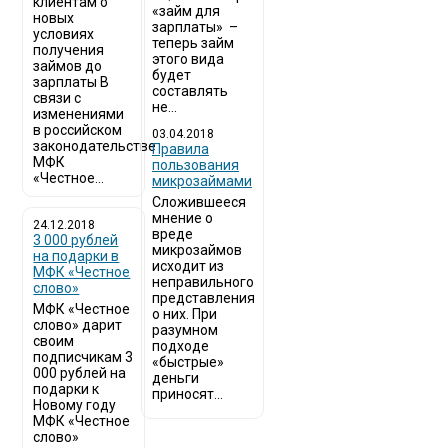
клиентам о
«займ для
новых
зарплаты» –
условиях
теперь займ
получения
этого вида
займов до
будет
зарплаты В
составлять
связи с
не...
изменениями
в российском
03.04.2018
законодательстве
​Правила
МФК
пользования
«Честное...
микрозаймами
Сложившееся
мнение о
24.12.2018
вреде
3 000 рублей
микрозаймов
на подарки в
исходит из
МФК «Честное
неправильного
слово»
представления
МФК «Честное
о них. При
слово» дарит
разумном
своим
подходе
подписчикам 3
«быстрые»
000 рублей на
деньги
подарки к
приносят...
Новому году
МФК «Честное
слово»