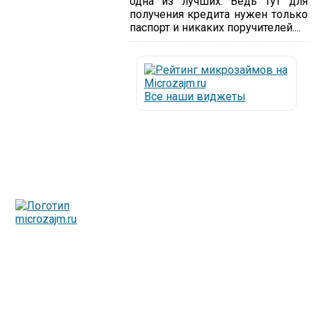
одна из лучших. Ведь тут для
получения кредита нужен только
паспорт и никаких поручителей....
Все наши виджеты
Люди все чаще начинают обращаться за услугами в
МФО - Микрофинансовые организации, которые
специализируются на выдаче микрокредитов или как
их еще называют микрозаймы.
Так как наблюдается тенденция роста подобных
обращений, то МФО становится все больше с
каждым днем, как говорится, спрос рождает
предложение. Наш сайт создан для помощи
заемщику в выборе честной МФО.
Мы надеемся, что наш непредвзятый онлайн рейтинг
МФО поможет оградить заемщика от мошенников,
скрытых комиссий и просто нечестных