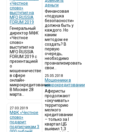
доверить
«Честное
деньги
слово»
Финансовая
выступил на
«подушка
MFO RUSSIA
безопасности»
FORUM 2019
должна быть у
Генеральный
каждого. Но
директор МФК
каким
«Честное
методом ее
слово»
создать? В
выступил на
первую
MFO RUSSIA
очередь,
FORUM 2019 с
необходимо
презентацией
проанализировать
о
свои...
мошенничестве
в сфере
25.05.2018
онлайн-
Мошенники в
микрокредитования
микрокредитовании
В Москве 28
Аферисты
марта...
продолжают
«окучивать»
территорию
27.03.2019
мелкого
МФК «Честное
кредитовании
слово»
– только за I
подарит
квартал ЦБ
подписчикам 3
выявил 1,3
000 рублей!