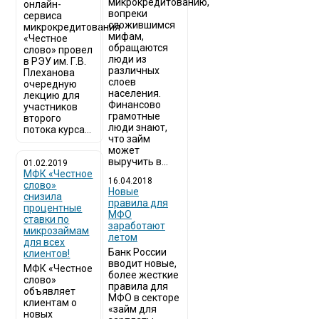
микрокредитованию,
онлайн-
вопреки
сервиса
сложившимся
микрокредитования
мифам,
«Честное
обращаются
слово» провел
люди из
в РЭУ им. Г.В.
различных
Плеханова
слоев
очередную
населения.
лекцию для
Финансово
участников
грамотные
второго
люди знают,
потока курса...
что займ
может
выручить в...
01.02.2019
МФК «Честное
16.04.2018
слово»
Новые
снизила
правила для
процентные
МФО
ставки по
заработают
микрозаймам
летом
для всех
Банк России
клиентов!
вводит новые,
МФК «Честное
более жесткие
слово»
правила для
объявляет
МФО в секторе
клиентам о
«займ для
новых