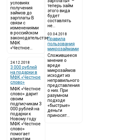
зарплаты» –
условиях
теперь займ
получения
этого вида
займов до
будет
зарплаты В
составлять
связи с
не...
изменениями
в российском
03.04.2018
законодательстве
​Правила
МФК
пользования
«Честное...
микрозаймами
Сложившееся
мнение о
24.12.2018
вреде
3 000 рублей
микрозаймов
на подарки в
исходит из
МФК «Честное
неправильного
слово»
представления
МФК «Честное
о них. При
слово» дарит
разумном
своим
подходе
подписчикам 3
«быстрые»
000 рублей на
деньги
подарки к
приносят...
Новому году
МФК «Честное
слово»
помогает
клиентам