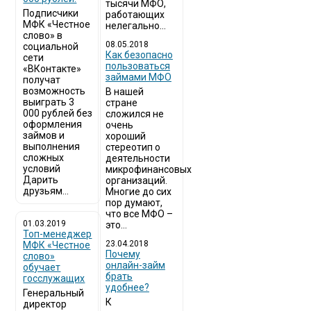
тысячи МФО,
Подписчики
работающих
МФК «Честное
нелегально...
слово» в
08.05.2018
социальной
Как безопасно
сети
пользоваться
«ВКонтакте»
займами МФО
получат
возможность
В нашей
выиграть 3
стране
000 рублей без
сложился не
оформления
очень
займов и
хороший
выполнения
стереотип о
сложных
деятельности
условий
микрофинансовых
Дарить
организаций.
друзьям...
Многие до сих
пор думают,
что все МФО –
01.03.2019
это...
Топ-менеджер
23.04.2018
МФК «Честное
Почему
слово»
онлайн-займ
обучает
брать
госслужащих
удобнее?
Генеральный
К
директор