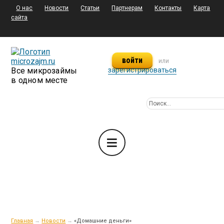
О нас
Новости
Статьи
Партнерам
Контакты
Карта
сайта
войти
или
Все микрозаймы
зарегистрироваться
в одном месте
Главная
→
Новости
→
«Домашние деньги»