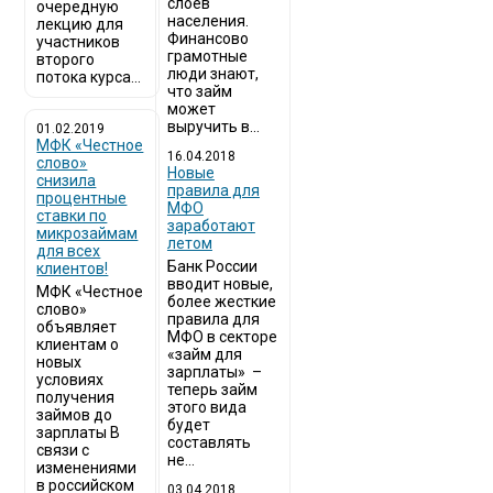
слоев
очередную
населения.
лекцию для
Финансово
участников
грамотные
второго
люди знают,
потока курса...
что займ
может
выручить в...
01.02.2019
МФК «Честное
16.04.2018
слово»
Новые
снизила
правила для
процентные
МФО
ставки по
заработают
микрозаймам
летом
для всех
Банк России
клиентов!
вводит новые,
МФК «Честное
более жесткие
слово»
правила для
объявляет
МФО в секторе
клиентам о
«займ для
новых
зарплаты» –
условиях
теперь займ
получения
этого вида
займов до
будет
зарплаты В
составлять
связи с
не...
изменениями
в российском
03.04.2018