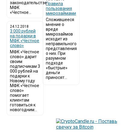
законодательстве
​Правила
МФК
пользования
«Честное...
микрозаймами
Сложившееся
мнение о
24.12.2018
вреде
3 000 рублей
микрозаймов
на подарки в
исходит из
МФК «Честное
неправильного
слово»
представления
МФК «Честное
о них. При
слово» дарит
разумном
своим
подходе
подписчикам 3
«быстрые»
000 рублей на
деньги
подарки к
приносят...
Новому году
МФК «Честное
слово»
помогает
клиентам
готовиться к
новогодним...