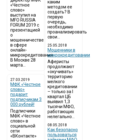
директор МФК
каким
«Честное
методом ее
слово»
создать? В
выступил на
первую
MFO RUSSIA
очередь,
FORUM 2019 с
необходимо
презентацией
проанализировать
о
свои...
мошенничестве
в сфере
25.05.2018
онлайн-
Мошенники в
микрокредитования
микрокредитовании
В Москве 28
Аферисты
марта...
продолжают
«окучивать»
территорию
27.03.2019
мелкого
МФК «Честное
кредитовании
слово»
– только за I
подарит
квартал ЦБ
подписчикам 3
выявил 1,3
000 рублей!
тысячи МФО,
Подписчики
работающих
МФК «Честное
нелегально...
слово» в
08.05.2018
социальной
Как безопасно
сети
пользоваться
«ВКонтакте»
займами МФО