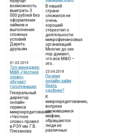
получат
возможность
В нашей
выиграть 3
стране
000 рублей без
сложился не
оформления
очень
займов и
хороший
выполнения
стереотип о
сложных
деятельности
условий
микрофинансовых
Дарить
организаций.
друзьям...
Многие до сих
пор думают,
что все МФО –
01.03.2019
это...
Топ-менеджер
23.04.2018
МФК «Честное
Почему
слово»
онлайн-займ
обучает
брать
госслужащих
удобнее?
Генеральный
К
директор
микрокредитованию,
онлайн-
вопреки
сервиса
сложившимся
микрокредитования
мифам,
«Честное
обращаются
слово» провел
люди из
в РЭУ им. Г.В.
различных
Плеханова