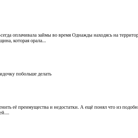
Всегда оплачивала займы во время Однажды находясь на террито
ина, которая орала...
идочку побольше делать
енить её преимущества и недостатки. А ещё понял что из подобн
й....