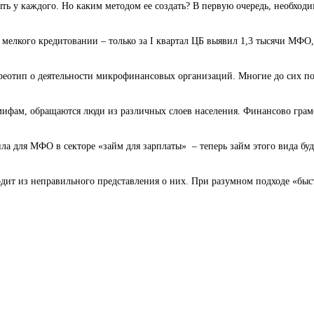
ь у каждого. Но каким методом ее создать? В первую очередь, необходи
елкого кредитовании – только за I квартал ЦБ выявил 1,3 тысячи МФО,
реотип о деятельности микрофинансовых организаций. Многие до сих пор
фам, обращаются люди из различных слоев населения. Финансово грамот
а для МФО в секторе «займ для зарплаты» – теперь займ этого вида буде
ит из неправильного представления о них. При разумном подходе «быст