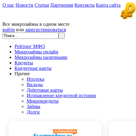
О нас
Новости
Статьи
Партнерам
Контакты
Карта сайта
Все микрозаймы в одном месте
войти
или
зарегистрироваться
Рейтинг МФО
Микрозаймы онлайн
Микрозаймы наличными
Кредиты
Кредитные карты
Прочее
Ипотека
Вклады
Дебетовые карты
Исправление кредитной истории
Микрокредиты
Займы
Долги