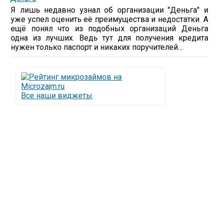
Я лишь недавно узнал об организации "Деньга" и
уже успел оценить её преимущества и недостатки. А
ещё понял что из подобных организаций Деньга
одна из лучших. Ведь тут для получения кредита
нужен только паспорт и никаких поручителей....
Все наши виджеты
Люди все чаще начинают обращаться за услугами в
МФО - Микрофинансовые организации, которые
специализируются на выдаче микрокредитов или
как их еще называют микрозаймы.
Так как наблюдается тенденция роста подобных
обращений, то МФО становится все больше с
каждым днем, как говорится, спрос рождает
предложение. Наш сайт создан для помощи