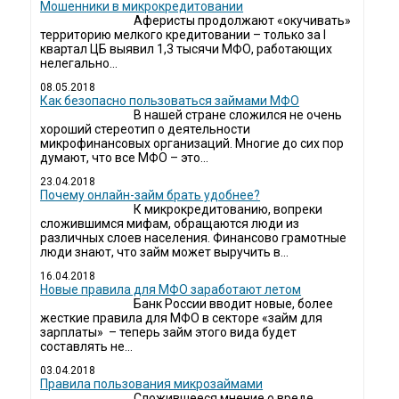
Мошенники в микрокредитовании
Аферисты продолжают «окучивать»
территорию мелкого кредитовании – только за I
квартал ЦБ выявил 1,3 тысячи МФО, работающих
нелегально...
08.05.2018
Как безопасно пользоваться займами МФО
В нашей стране сложился не очень
хороший стереотип о деятельности
микрофинансовых организаций. Многие до сих пор
думают, что все МФО – это...
23.04.2018
Почему онлайн-займ брать удобнее?
К микрокредитованию, вопреки
сложившимся мифам, обращаются люди из
различных слоев населения. Финансово грамотные
люди знают, что займ может выручить в...
16.04.2018
Новые правила для МФО заработают летом
Банк России вводит новые, более
жесткие правила для МФО в секторе «займ для
зарплаты» – теперь займ этого вида будет
составлять не...
03.04.2018
​Правила пользования микрозаймами
Сложившееся мнение о вреде