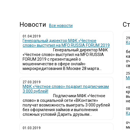
Новости
Ст
Все новости
01.04.2019
29
Генеральный директор МФК «Честное
К
слово» выступил на MFO RUSSIA FORUM 2019
Генеральный директор МФК
б
«Честное слово» выступил на MFO RUSSIA
к
FORUM 2019 с презентацией о
о
мошенничестве в сфере онлайн-
св
микрокредитования В Москве 28 марта...
25
М
27.03.2019
МФК «Честное слово» подарит подписчикам
«
3 000 рублей!
кр
Подписчики МФК «Честное
в
слово» в социальной сети «ВКонтакте»
не
получат возможность выиграть 3 000 рублей
08
без оформления займов и выполнения
К
сложных условий Дарить друзьям...
о
м
01.03.2019