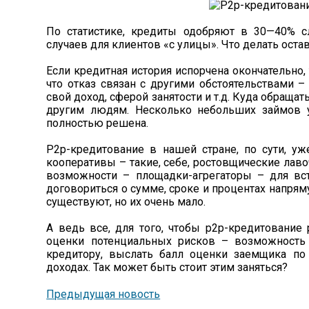
По статистике, кредиты одобряют в 30—40% 
случаев для клиентов «с улицы». Что делать ост
Если кредитная история испорчена окончательно, 
что отказ связан с другими обстоятельствами 
свой доход, сферой занятости и т.д. Куда обращат
другим людям. Несколько небольших займов 
полностью решена.
P2р-кредитование в нашей стране, по сути, уж
кооперативы – такие, себе, ростовщические лаво
возможности – площадки-агрегаторы – для вс
договориться о сумме, сроке и процентах напря
существуют, но их очень мало.
А ведь все, для того, чтобы р2р-кредитование р
оценки потенциальных рисков – возможность
кредитору, выслать балл оценки заемщика по 
доходах. Так может быть стоит этим заняться?
Предыдущая новость