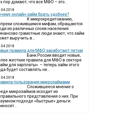
х пор думают, что все МФО – это...
.04.2018
очему онлайн-займ брать удобнее?
К микрокредитованию,
опреки сложившимся мифам, обращаются
юди из различных слоев населения.
инансово грамотные люди знают, что займ
жет выручить в...
.04.2018
овые правила для МФО заработают летом
Банк России вводит новые,
олее жесткие правила для МФО в секторе
займ для зарплаты» – теперь займ этого
да будет составлять не...
.04.2018
Правила пользования микрозаймами
Сложившееся мнение о
реде микрозаймов исходит из
еправильного представления о них. При
азумном подходе «быстрые» деньги
иносят...