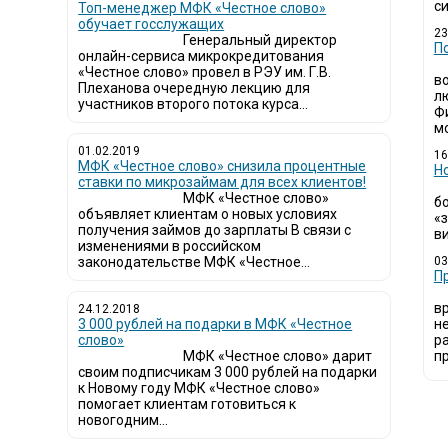
си
Топ-менеджер МФК «Честное слово»
обучает госслужащих
23
Генеральный директор
П
онлайн-сервиса микрокредитования
«Честное слово» провел в РЭУ им. Г.В.
в
Плеханова очередную лекцию для
л
участников второго потока курса...
Ф
мо
01.02.2019
16
МФК «Честное слово» снизила процентные
Н
ставки по микрозаймам для всех клиентов!
МФК «Честное слово»
б
объявляет клиентам о новых условиях
«
получения займов до зарплаты В связи с
ви
изменениями в российском
законодательстве МФК «Честное...
03
​
в
24.12.2018
3 000 рублей на подарки в МФК «Честное
н
слово»
р
МФК «Честное слово» дарит
пр
своим подписчикам 3 000 рублей на подарки
к Новому году МФК «Честное слово»
помогает клиентам готовиться к
новогодним...