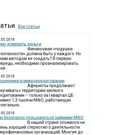
атьи
Все статьи
.05.2018
ому доверить деньги
Финансовая «подушка
езопасности» должна быть у каждого. Но
аким методом ее создать? В первую
чередь, необходимо проанализировать
ои...
.05.2018
ошенники в микрокредитовании
Аферисты продолжают
окучивать» территорию мелкого
едитовании – только за I квартал ЦБ
ыявил 1,3 тысячи МФО, работающих
легально...
.05.2018
ак безопасно пользоваться займами МФО
В нашей стране сложился не
чень хороший стереотип о деятельности
икрофинансовых организаций. Многие до