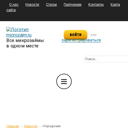
О нас
Новости
Статьи
Партнерам
Контакты
Карта
сайта
войти
или
Все микрозаймы
зарегистрироваться
в одном месте
Главная
→
Новости
→
«Городская