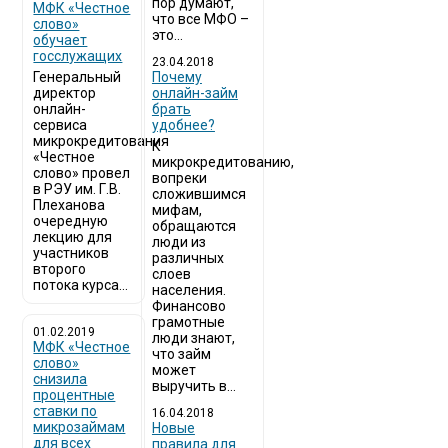
пор думают,
МФК «Честное
что все МФО –
слово»
это...
обучает
госслужащих
23.04.2018
Генеральный
Почему
директор
онлайн-займ
онлайн-
брать
сервиса
удобнее?
микрокредитования
К
«Честное
микрокредитованию,
слово» провел
вопреки
в РЭУ им. Г.В.
сложившимся
Плеханова
мифам,
очередную
обращаются
лекцию для
люди из
участников
различных
второго
слоев
потока курса...
населения.
Финансово
грамотные
01.02.2019
люди знают,
МФК «Честное
что займ
слово»
может
снизила
выручить в...
процентные
ставки по
16.04.2018
микрозаймам
Новые
для всех
правила для