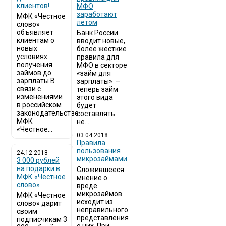
клиентов!
МФО
заработают
МФК «Честное
летом
слово»
объявляет
Банк России
клиентам о
вводит новые,
новых
более жесткие
условиях
правила для
получения
МФО в секторе
займов до
«займ для
зарплаты В
зарплаты» –
связи с
теперь займ
изменениями
этого вида
в российском
будет
законодательстве
составлять
МФК
не...
«Честное...
03.04.2018
​Правила
пользования
24.12.2018
микрозаймами
3 000 рублей
на подарки в
Сложившееся
МФК «Честное
мнение о
слово»
вреде
микрозаймов
МФК «Честное
исходит из
слово» дарит
неправильного
своим
представления
подписчикам 3