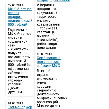
Аферисты
27.03.2019
продолжают
МФК «Честное
«окучивать»
слово»
территорию
подарит
мелкого
подписчикам 3
кредитовании
000 рублей!
– только за I
Подписчики
квартал ЦБ
МФК «Честное
выявил 1,3
слово» в
тысячи МФО,
социальной
работающих
сети
нелегально...
«ВКонтакте»
получат
08.05.2018
возможность
Как безопасно
выиграть 3
пользоваться
000 рублей без
займами МФО
оформления
В нашей
займов и
стране
выполнения
сложился не
сложных
очень
условий
хороший
Дарить
стереотип о
друзьям...
деятельности
микрофинансовых
организаций.
01.03.2019
Многие до сих
Топ-менеджер