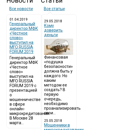
Новости
Статьи
Все новости
Все статьи
01.04.2019
29.05.2018
Генеральный
Кому
директор МФК
доверить
«Честное
деньги
слово»
выступил на
MFO RUSSIA
FORUM 2019
Финансовая
Генеральный
«подушка
директор МФК
безопасности»
«Честное
должна быть у
слово»
каждого. Но
выступил на
каким
MFO RUSSIA
методом ее
FORUM 2019 с
создать? В
презентацией
первую
о
очередь,
мошенничестве
необходимо
в сфере
проанализировать
онлайн-
свои...
микрокредитования
В Москве 28
25.05.2018
марта...
Мошенники в
микрокредитовании