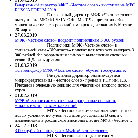
Генеральный директор МФК «Честное слово» выступил на MFO
RUSSIA FORUM 2019
Генеральный директор МФК «Честное слово»
выступил на MFO RUSSIA FORUM 2019 с презентацией о
мошенничестве в сфере онлайн-микрокредитования В Москве
28 марта...
27.03.2019
МФК «Честное слово» подарит подписчикам 3 000 рублей!
Подписчики МФК «Честное слово» в
социальной сети «ВКонтакте» получат возможность выиграть 3
000 рублей без оформления займов и выполнения сложных
условий Дарить друзьям...
01.03.2019
Топ-менеджер МФК «Честное слово» обучает госслужащих
Генеральный директор онлайн-сервиса
микрокредитования «Честное слово» провел в РЭУ им. Г.В.
Плеханова очередную лекцию для участников второго потока
курса...
01.02.2019
МФК «Честное слово» снизила процентные ставки по
микрозаймам для всех клиентов!
МФК «Честное слово» объявляет клиентам о
новых условиях получения займов до зарплаты В связи с
изменениями в российском законодательстве МФК «Честное...
24.12.2018
3 000 рублей на подарки в МФК «Честное слово»
МФК «Честное слово» дарит своим