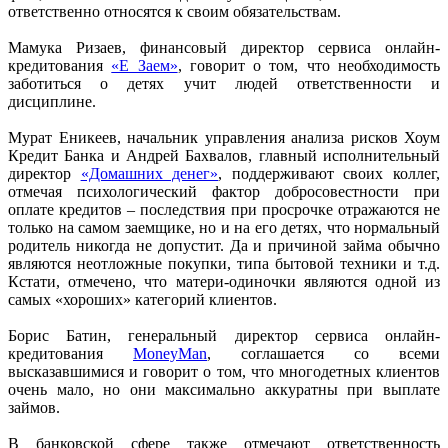
ответственно относятся к своим обязательствам.
Мамука Ризаев, финансовый директор сервиса онлайн-
кредитования
«Е Заем»
, говорит о том, что необходимость
заботиться о детях учит людей ответственности и
дисциплине.
Мурат Еникеев, начальник управления анализа рисков Хоум
Кредит Банка и Андрей Бахвалов, главный исполнительный
директор
«Домашних денег»
, поддерживают своих коллег,
отмечая психологический фактор добросовестности при
оплате кредитов – последствия при просрочке отражаются не
только на самом заемщике, но и на его детях, что нормальный
родитель никогда не допустит. Да и причиной займа обычно
являются неотложные покупки, типа бытовой техники и т.д.
Кстати, отмечено, что матери-одиночки являются одной из
самых «хороших» категорий клиентов.
Борис Батин, генеральный директор сервиса онлайн-
кредитования
MoneyMan
, соглашается со всеми
высказавшимися и говорит о том, что многодетных клиентов
очень мало, но они максимально аккуратны при выплате
займов.
В банковской сфере также отмечают ответственность