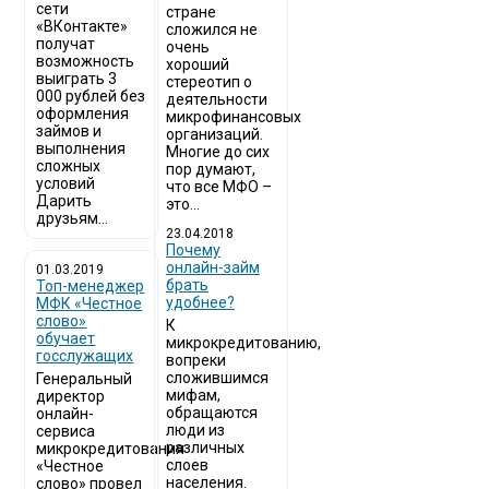
сети
стране
«ВКонтакте»
сложился не
получат
очень
возможность
хороший
выиграть 3
стереотип о
000 рублей без
деятельности
оформления
микрофинансовых
займов и
организаций.
выполнения
Многие до сих
сложных
пор думают,
условий
что все МФО –
Дарить
это...
друзьям...
23.04.2018
Почему
онлайн-займ
01.03.2019
брать
Топ-менеджер
удобнее?
МФК «Честное
слово»
К
обучает
микрокредитованию,
госслужащих
вопреки
сложившимся
Генеральный
мифам,
директор
обращаются
онлайн-
люди из
сервиса
различных
микрокредитования
слоев
«Честное
населения.
слово» провел