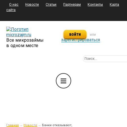
О нас
Новости
Статьи
Партнерам
Контакты
Карта
сайта
войти
или
Все микрозаймы
зарегистрироваться
в одном месте
Главная
→
Новости
→
Банки отказывают,