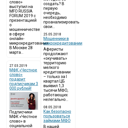
слово»
создать? В
выступил на
первую
MFO RUSSIA
очередь,
FORUM 2019 с
необходимо
презентацией
проанализировать
о
свои...
мошенничестве
в сфере
25.05.2018
онлайн-
Мошенники в
микрокредитования
микрокредитовании
В Москве 28
Аферисты
марта...
продолжают
«окучивать»
территорию
27.03.2019
мелкого
МФК «Честное
кредитовании
слово»
– только за I
подарит
квартал ЦБ
подписчикам 3
выявил 1,3
000 рублей!
тысячи МФО,
работающих
нелегально...
08.05.2018
Как безопасно
Подписчики
пользоваться
МФК «Честное
займами МФО
слово» в
социальной
В нашей