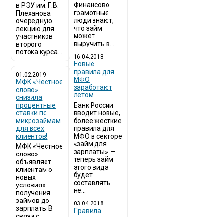
Финансово
в РЭУ им. Г.В.
грамотные
Плеханова
люди знают,
очередную
что займ
лекцию для
может
участников
выручить в...
второго
потока курса...
16.04.2018
Новые
правила для
01.02.2019
МФО
МФК «Честное
заработают
слово»
летом
снизила
процентные
Банк России
ставки по
вводит новые,
микрозаймам
более жесткие
для всех
правила для
клиентов!
МФО в секторе
«займ для
МФК «Честное
зарплаты» –
слово»
теперь займ
объявляет
этого вида
клиентам о
будет
новых
составлять
условиях
не...
получения
займов до
03.04.2018
зарплаты В
​Правила
связи с