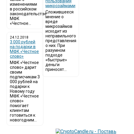
пользования
изменениями
микрозаймами
в российском
Сложившееся
законодательстве
мнение о
МФК
вреде
«Честное...
микрозаймов
исходит из
неправильного
24.12.2018
представления
3 000 рублей
о них. При
на подарки в
разумном
МФК «Честное
подходе
слово»
«быстрые»
МФК «Честное
деньги
слово» дарит
приносят...
своим
подписчикам 3
000 рублей на
подарки к
Новому году
МФК «Честное
слово»
помогает
клиентам
готовиться к
новогодним...