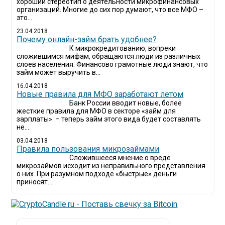
хороший стереотип о деятельности микрофинансовых
организаций. Многие до сих пор думают, что все МФО –
это...
23.04.2018
Почему онлайн-займ брать удобнее?
К микрокредитованию, вопреки
сложившимся мифам, обращаются люди из различных
слоев населения. Финансово грамотные люди знают, что
займ может выручить в...
16.04.2018
Новые правила для МФО заработают летом
Банк России вводит новые, более
жесткие правила для МФО в секторе «займ для
зарплаты» – теперь займ этого вида будет составлять
не...
03.04.2018
​Правила пользования микрозаймами
Сложившееся мнение о вреде
микрозаймов исходит из неправильного представления
о них. При разумном подходе «быстрые» деньги
приносят...