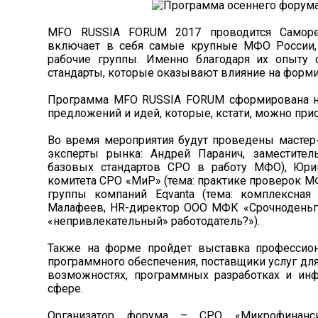
MFO RUSSIA FORUM 2017 проводится Саморег
включает в себя самые крупные МФО России,
рабочие группы. Именно благодаря их опыту
стандарты, которые оказывают влияние на форм
Программа MFO RUSSIA FORUM сформирована на
предложений и идей, которые, кстати, можно присы
Во время мероприятия будут проведены мастер-
эксперты рынка: Андрей Паранич, заместите
базовых стандартов СРО в работу МФО), Юри
комитета СРО «МиР» (тема: практике проверок МФ
группы компаний Eqvanta (тема: комплексная
Малафеев, HR-директор ООО МФК «Срочноденьги
«непривлекательный» работодатель?»).
Также на форме пройдет выставка профессион
программного обеспечения, поставщики услуг дл
возможностях, программных разработках и инф
сфере.
Организатор форума – СРО «Микрофинанси