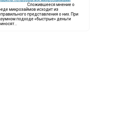
Сложившееся мнение о
реде микрозаймов исходит из
еправильного представления о них. При
азумном подходе «быстрые» деньги
иносят...
инают обращаться за услугами в МФО - Микрофинансовые организации, кото
ймы.
ся тенденция роста подобных обращений, то МФО становится все больше с
омощи заемщику в выборе честной МФО.
о наш непредвзятый онлайн рейтинг МФО поможет оградить заемщи
рганизаций.
 является независимым онлайн рейтингом МФО вместе с новостями из мира 
заемщика.