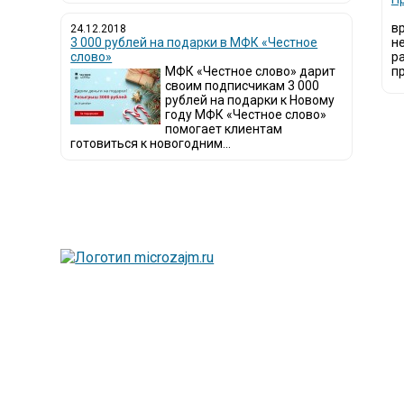
в
24.12.2018
3 000 рублей на подарки в МФК «Честное
н
слово»
р
МФК «Честное слово» дарит
пр
своим подписчикам 3 000
рублей на подарки к Новому
году МФК «Честное слово»
помогает клиентам
готовиться к новогодним...
Люди все чаще нач
называют микроза
Так как наблюдает
сайт создан для п
Мы надеемся, чт
микрофинансовых о
Сайт microzajm.ru
информацией для 