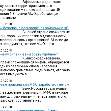
Аферисты продолжают
окучивать» территорию мелкого
едитовании – только за I квартал ЦБ
ыявил 1,3 тысячи МФО, работающих
легально...
.05.2018
ак безопасно пользоваться займами МФО
В нашей стране сложился не
чень хороший стереотип о деятельности
икрофинансовых организаций. Многие до
х пор думают, что все МФО – это...
.04.2018
очему онлайн-займ брать удобнее?
К микрокредитованию,
опреки сложившимся мифам, обращаются
юди из различных слоев населения.
инансово грамотные люди знают, что займ
жет выручить в...
.04.2018
овые правила для МФО заработают летом
Банк России вводит новые,
олее жесткие правила для МФО в секторе
займ для зарплаты» – теперь займ этого
да будет составлять не...
.04.2018
Правила пользования микрозаймами