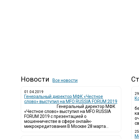
Новости
Ст
Все новости
01.04.2019
29
Генеральный директор МФК «Честное
К
слово» выступил на MFO RUSSIA FORUM 2019
Генеральный директор МФК
б
«Честное слово» выступил на MFO RUSSIA
к
FORUM 2019 с презентацией о
о
мошенничестве в сфере онлайн-
св
микрокредитования В Москве 28 марта...
25
М