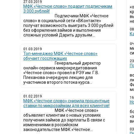
27.03.2019
МФК «Честное слово» подарит подписчикам
«
3 000 рублей!
кр
Подписчики МФК «Честное
в
слово» в социальной сети «ВКонтакте»
не
получат возможность выиграть 3 000 рублей
08
без оформления займов и выполнения
К
сложных условий Дарить друзьям...
о
м
01.03.2019
си
Топ-менеджер МФК «Честное слово»
обучает госслужащих
23
Генеральный директор
П
онлайн-сервиса микрокредитования
«Честное слово» провел в РЭУ им. Г.В.
в
Плеханова очередную лекцию для
л
участников второго потока курса...
Ф
мо
01.02.2019
16
МФК «Честное слово» снизила процентные
Н
ставки по микрозаймам для всех клиентов!
МФК «Честное слово»
б
объявляет клиентам о новых условиях
«
получения займов до зарплаты В связи с
ви
изменениями в российском
законодательстве МФК «Честное...
03
​