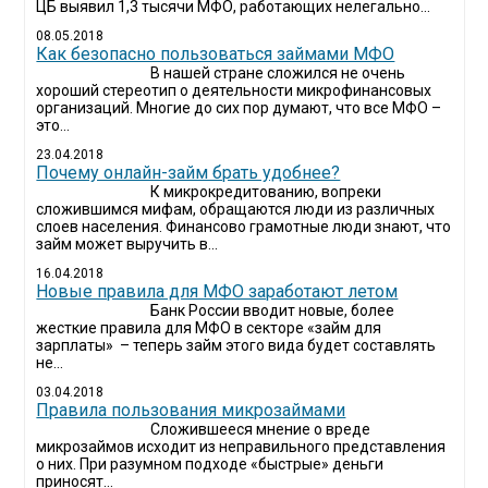
ЦБ выявил 1,3 тысячи МФО, работающих нелегально...
08.05.2018
Как безопасно пользоваться займами МФО
В нашей стране сложился не очень
хороший стереотип о деятельности микрофинансовых
организаций. Многие до сих пор думают, что все МФО –
это...
23.04.2018
Почему онлайн-займ брать удобнее?
К микрокредитованию, вопреки
сложившимся мифам, обращаются люди из различных
слоев населения. Финансово грамотные люди знают, что
займ может выручить в...
16.04.2018
Новые правила для МФО заработают летом
Банк России вводит новые, более
жесткие правила для МФО в секторе «займ для
зарплаты» – теперь займ этого вида будет составлять
не...
03.04.2018
​Правила пользования микрозаймами
Сложившееся мнение о вреде
микрозаймов исходит из неправильного представления
о них. При разумном подходе «быстрые» деньги
приносят...