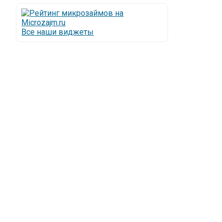
Все наши виджеты
Люди все чаще начинают обращаться за услугами в
МФО - Микрофинансовые организации, которые
специализируются на выдаче микрокредитов или
как их еще называют микрозаймы.
Так как наблюдается тенденция роста подобных
обращений, то МФО становится все больше с
каждым днем, как говорится, спрос рождает
предложение. Наш сайт создан для помощи
заемщику в выборе честной МФО.
Мы надеемся, что наш непредвзятый онлайн
рейтинг МФО поможет оградить заемщика от
мошенников, скрытых комиссий и просто нечестных
микрофинансовых организаций.
Сайт microzajm.ru является независимым онлайн
рейтингом МФО вместе с новостями из мира