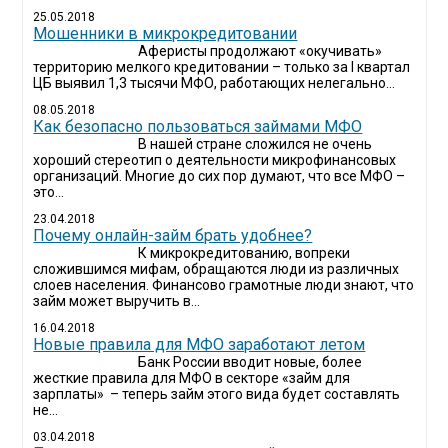
25.05.2018
Мошенники в микрокредитовании
Аферисты продолжают «окучивать»
территорию мелкого кредитовании – только за I квартал
ЦБ выявил 1,3 тысячи МФО, работающих нелегально...
08.05.2018
Как безопасно пользоваться займами МФО
В нашей стране сложился не очень
хороший стереотип о деятельности микрофинансовых
организаций. Многие до сих пор думают, что все МФО –
это...
23.04.2018
Почему онлайн-займ брать удобнее?
К микрокредитованию, вопреки
сложившимся мифам, обращаются люди из различных
слоев населения. Финансово грамотные люди знают, что
займ может выручить в...
16.04.2018
Новые правила для МФО заработают летом
Банк России вводит новые, более
жесткие правила для МФО в секторе «займ для
зарплаты» – теперь займ этого вида будет составлять
не...
03.04.2018