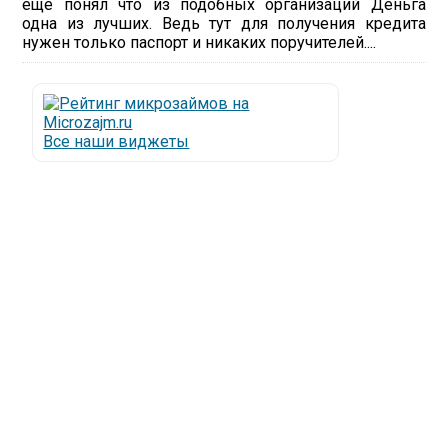
ещё понял что из подобных организаций Деньга
одна из лучших. Ведь тут для получения кредита
нужен только паспорт и никаких поручителей....
Все наши виджеты
Люди все чаще начинают обращаться за услугами в
МФО - Микрофинансовые организации, которые
специализируются на выдаче микрокредитов или
как их еще называют микрозаймы.
Так как наблюдается тенденция роста подобных
обращений, то МФО становится все больше с
каждым днем, как говорится, спрос рождает
предложение. Наш сайт создан для помощи
заемщику в выборе честной МФО.
Мы надеемся, что наш непредвзятый онлайн