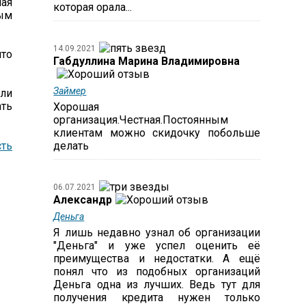
ная
которая орала...
ным
14.09.2021
что
Габдуллина Марина Владимировна
Займер
сли
ать
Хорошая
организация.Честная.Постоянным
клиентам можно скидочку побольше
ть
делать
06.07.2021
Александр
Деньга
Я лишь недавно узнал об организации
"Деньга" и уже успел оценить её
преимущества и недостатки. А ещё
понял что из подобных организаций
Деньга одна из лучших. Ведь тут для
получения кредита нужен только