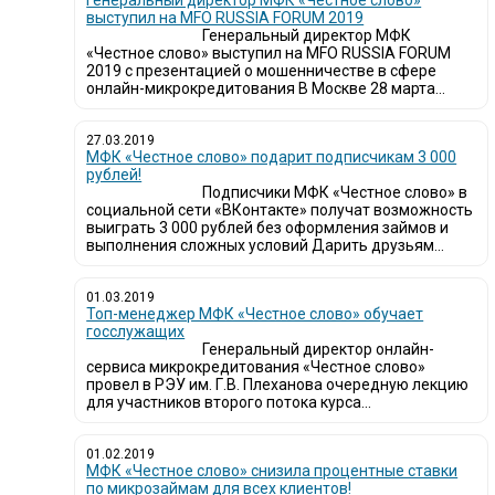
Генеральный директор МФК «Честное слово»
выступил на MFO RUSSIA FORUM 2019
Генеральный директор МФК
«Честное слово» выступил на MFO RUSSIA FORUM
2019 с презентацией о мошенничестве в сфере
онлайн-микрокредитования В Москве 28 марта...
27.03.2019
МФК «Честное слово» подарит подписчикам 3 000
рублей!
Подписчики МФК «Честное слово» в
социальной сети «ВКонтакте» получат возможность
выиграть 3 000 рублей без оформления займов и
выполнения сложных условий Дарить друзьям...
01.03.2019
Топ-менеджер МФК «Честное слово» обучает
госслужащих
Генеральный директор онлайн-
сервиса микрокредитования «Честное слово»
провел в РЭУ им. Г.В. Плеханова очередную лекцию
для участников второго потока курса...
01.02.2019
МФК «Честное слово» снизила процентные ставки
по микрозаймам для всех клиентов!