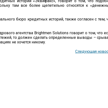
дитных историй «Эквифакс», говорит о том, что подоб
кольку там все более щепетильно относятся к «денеж
ального бюро кредитных историй, также согласен с тем, 
вого агентства Brightmen Solutions говорит о том, что е
латежей, то должен сделать определенные выводы – срыв
ациях не хочется никому.
Следующая новос