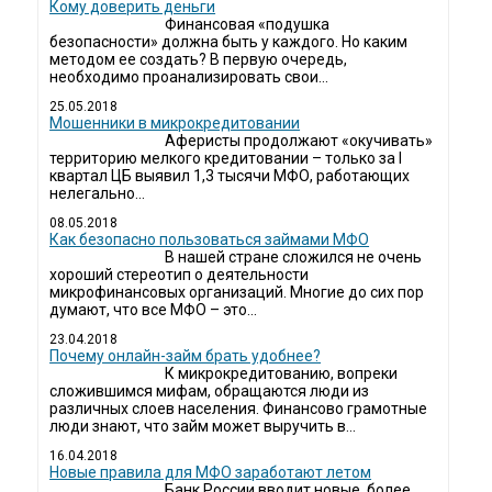
Кому доверить деньги
Финансовая «подушка
безопасности» должна быть у каждого. Но каким
методом ее создать? В первую очередь,
необходимо проанализировать свои...
25.05.2018
Мошенники в микрокредитовании
Аферисты продолжают «окучивать»
территорию мелкого кредитовании – только за I
квартал ЦБ выявил 1,3 тысячи МФО, работающих
нелегально...
08.05.2018
Как безопасно пользоваться займами МФО
В нашей стране сложился не очень
хороший стереотип о деятельности
микрофинансовых организаций. Многие до сих пор
думают, что все МФО – это...
23.04.2018
Почему онлайн-займ брать удобнее?
К микрокредитованию, вопреки
сложившимся мифам, обращаются люди из
различных слоев населения. Финансово грамотные
люди знают, что займ может выручить в...
16.04.2018
Новые правила для МФО заработают летом
Банк России вводит новые, более