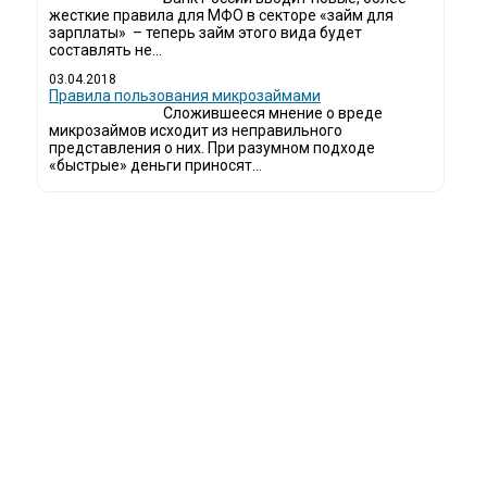
жесткие правила для МФО в секторе «займ для
зарплаты» – теперь займ этого вида будет
составлять не...
03.04.2018
​Правила пользования микрозаймами
Сложившееся мнение о вреде
микрозаймов исходит из неправильного
представления о них. При разумном подходе
«быстрые» деньги приносят...
ди все чаще начинают обращаться за услугами в МФО - Микрофинансовые 
даче микрокредитов или как их еще называют микрозаймы.
к как наблюдается тенденция роста подобных обращений, то МФО становится
рос рождает предложение. Наш сайт создан для помощи заемщику в выборе
 надеемся, что наш непредвзятый онлайн рейтинг МФО поможет оградить 
просто нечестных микрофинансовых организаций.
йт microzajm.ru является независимым онлайн рейтингом МФО вместе с нов
полезной и довольно интересной информацией для заемщика.