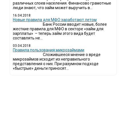
различных слоев населения. Финансово грамотные
люди знают, что займ может выручить в...
16.04.2018
Новые правила для МФО заработают летом
Банк России вводит новые, более
жесткие правила для МФО в секторе «займ для
зарплаты» – теперь займ этого вида будет
составлять не...
03.04.2018
​Правила пользования микрозаймами
Сложившееся мнение о вреде
микрозаймов исходит из неправильного
представления о них. При разумном подходе
«быстрые» деньги приносят...
ди все чаще начинают обращаться за услугами в МФО - Микрофинансовые 
даче микрокредитов или как их еще называют микрозаймы.
к как наблюдается тенденция роста подобных обращений, то МФО становится
рос рождает предложение. Наш сайт создан для помощи заемщику в выборе