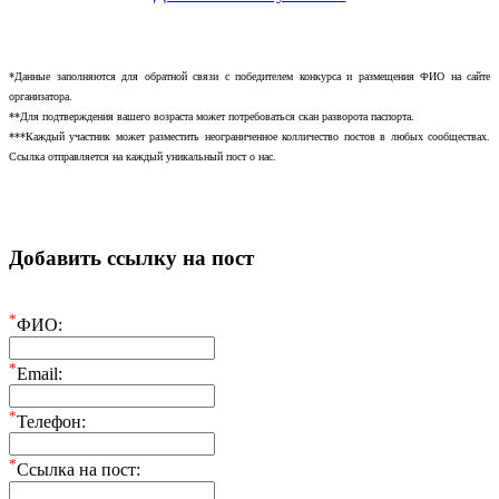
*Данные заполняются для обратной связи с победителем конкурса и размещения ФИО на сайте
организатора.
**Для подтверждения вашего возраста может потребоваться скан разворота паспорта.
***Каждый участник может разместить неограниченное колличество постов в любых сообществах.
Ссылка отправляется на каждый уникальный пост о нас.
Добавить ссылку на пост
*
ФИО:
*
Email:
*
Телефон:
*
Ссылка на пост: