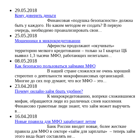
29.05.2018
Кому доверить деньги
Финансовая «подушка безопасности» должна
быть у каждого. Но каким методом ее создать? В первую
очередь, необходимо проанализировать свои...
25.05.2018
Мошенники в микрокредитовании
Аферисты продолжают «окучивать»
территорию мелкого кредитовании – только за I квартал ЦБ
выявил 1,3 тысячи МФО, работающих нелегально...
08.05.2018
Как безопасно пользоваться займами МФО
В нашей стране сложился не очень хороший
стереотип о деятельности микрофинансовых организаций.
Многие до сих пор думают, что все МФО – это...
23.04.2018
Почему онлайн-займ брать удобнее?
К микрокредитованию, вопреки сложившимся
мифам, обращаются люди из различных слоев населения.
Финансово грамотные люди знают, что займ может выручить
в...
16.04.2018
Новые правила для МФО заработают летом
Банк России вводит новые, более жесткие
правила для МФО в секторе «займ для зарплаты» – теперь займ
этого вида будет составлять не...