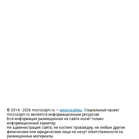
МФО - Микрофинансовые организации, которые
специализируются на выдаче микрокредитов или
как их еще называют микрозаймы.
Так как наблюдается тенденция роста подобных
обращений, то МФО становится все больше с
каждым днем, как говорится, спрос рождает
предложение. Наш сайт создан для помощи
заемщику в выборе честной МФО.
Мы надеемся, что наш непредвзятый онлайн
рейтинг МФО поможет оградить заемщика от
мошенников, скрытых комиссий и просто нечестных
микрофинансовых организаций.
Сайт microzajm.ru является независимым онлайн
рейтингом МФО вместе с новостями из мира
микрокредитования, а также с полезной и довольно
интересной информацией для заемщика.
© 2014 - 2026 microzajm.ru —
микрозаймы
. Социальный проект
microzajm.ru является информационным ресурсом.
Вся информация размещенная на сайте носит только
информационный характер.
Ни администрация сайта, ни хостинг провайдер, ни любые другие
физические или юридические лица не несут ответственности за
размещенные материалы.