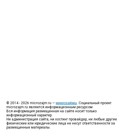
МФО - Микрофинансовые организации, которые
специализируются на выдаче микрокредитов или
как их еще называют микрозаймы.
Так как наблюдается тенденция роста подобных
обращений, то МФО становится все больше с
каждым днем, как говорится, спрос рождает
предложение. Наш сайт создан для помощи
заемщику в выборе честной МФО.
Мы надеемся, что наш непредвзятый онлайн
рейтинг МФО поможет оградить заемщика от
мошенников, скрытых комиссий и просто нечестных
микрофинансовых организаций.
Сайт microzajm.ru является независимым онлайн
рейтингом МФО вместе с новостями из мира
микрокредитования, а также с полезной и довольно
интересной информацией для заемщика.
© 2014 - 2026 microzajm.ru —
микрозаймы
. Социальный проект
microzajm.ru является информационным ресурсом.
Вся информация размещенная на сайте носит только
информационный характер.
Ни администрация сайта, ни хостинг провайдер, ни любые другие
физические или юридические лица не несут ответственности за
размещенные материалы.