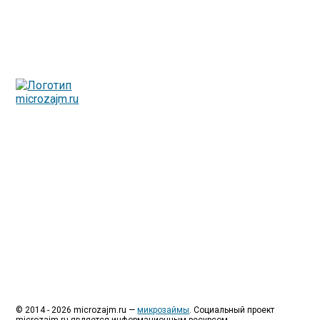
Люди все чаще начинают обращаться за услугами в
МФО - Микрофинансовые организации, которые
специализируются на выдаче микрокредитов или как
их еще называют микрозаймы.
Так как наблюдается тенденция роста подобных
обращений, то МФО становится все больше с
каждым днем, как говорится, спрос рождает
предложение. Наш сайт создан для помощи
заемщику в выборе честной МФО.
Мы надеемся, что наш непредвзятый онлайн рейтинг
МФО поможет оградить заемщика от мошенников,
скрытых комиссий и просто нечестных
микрофинансовых организаций.
Сайт microzajm.ru является независимым онлайн
рейтингом МФО вместе с новостями из мира
микрокредитования, а также с полезной и довольно
интересной информацией для заемщика.
© 2014 - 2026 microzajm.ru —
микрозаймы
. Социальный проект