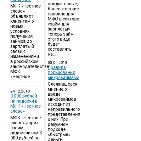
вводит новые,
МФК «Честное
более жесткие
слово»
правила для
объявляет
МФО в секторе
клиентам о
«займ для
новых
зарплаты» –
условиях
теперь займ
получения
этого вида
займов до
будет
зарплаты В
составлять
связи с
не...
изменениями
в российском
03.04.2018
законодательстве
​Правила
МФК
пользования
«Честное...
микрозаймами
Сложившееся
мнение о
24.12.2018
вреде
3 000 рублей
микрозаймов
на подарки в
исходит из
МФК «Честное
неправильного
слово»
представления
МФК «Честное
о них. При
слово» дарит
разумном
своим
подходе
подписчикам 3
«быстрые»
000 рублей на
деньги