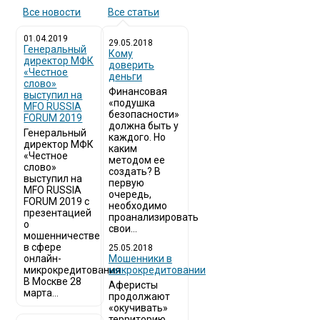
Все новости
Все статьи
01.04.2019
29.05.2018
Генеральный
Кому
директор МФК
доверить
«Честное
деньги
слово»
Финансовая
выступил на
«подушка
MFO RUSSIA
безопасности»
FORUM 2019
должна быть у
Генеральный
каждого. Но
директор МФК
каким
«Честное
методом ее
слово»
создать? В
выступил на
первую
MFO RUSSIA
очередь,
FORUM 2019 с
необходимо
презентацией
проанализировать
о
свои...
мошенничестве
в сфере
25.05.2018
онлайн-
Мошенники в
микрокредитования
микрокредитовании
В Москве 28
Аферисты
марта...
продолжают
«окучивать»
территорию