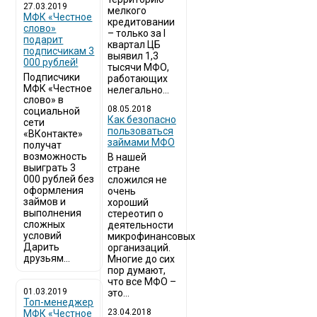
27.03.2019
мелкого
МФК «Честное
кредитовании
слово»
– только за I
подарит
квартал ЦБ
подписчикам 3
выявил 1,3
000 рублей!
тысячи МФО,
Подписчики
работающих
МФК «Честное
нелегально...
слово» в
08.05.2018
социальной
Как безопасно
сети
пользоваться
«ВКонтакте»
займами МФО
получат
возможность
В нашей
выиграть 3
стране
000 рублей без
сложился не
оформления
очень
займов и
хороший
выполнения
стереотип о
сложных
деятельности
условий
микрофинансовых
Дарить
организаций.
друзьям...
Многие до сих
пор думают,
что все МФО –
01.03.2019
это...
Топ-менеджер
23.04.2018
МФК «Честное