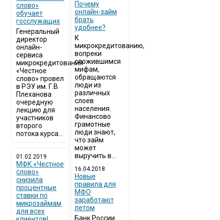
Почему
слово»
онлайн-займ
обучает
брать
госслужащих
удобнее?
Генеральный
К
директор
микрокредитованию,
онлайн-
вопреки
сервиса
сложившимся
микрокредитования
мифам,
«Честное
обращаются
слово» провел
люди из
в РЭУ им. Г.В.
различных
Плеханова
слоев
очередную
населения.
лекцию для
Финансово
участников
грамотные
второго
люди знают,
потока курса...
что займ
может
выручить в...
01.02.2019
МФК «Честное
16.04.2018
слово»
Новые
снизила
правила для
процентные
МФО
ставки по
заработают
микрозаймам
летом
для всех
Банк России
клиентов!