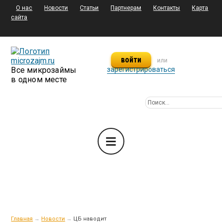
О нас
Новости
Статьи
Партнерам
Контакты
Карта
сайта
войти
или
Все микрозаймы
зарегистрироваться
в одном месте
Главная
→
Новости
→
ЦБ наводит