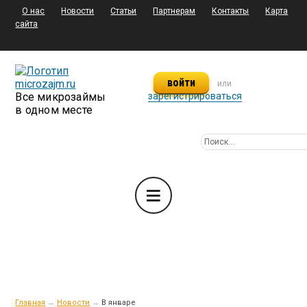
О нас
Новости
Статьи
Партнерам
Контакты
Карта
сайта
войти
или
Все микрозаймы
зарегистрироваться
в одном месте
Главная
→
Новости
→
В январе