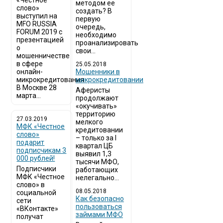
«Честное
методом ее
слово»
создать? В
выступил на
первую
MFO RUSSIA
очередь,
FORUM 2019 с
необходимо
презентацией
проанализировать
о
свои...
мошенничестве
в сфере
25.05.2018
онлайн-
Мошенники в
микрокредитования
микрокредитовании
В Москве 28
Аферисты
марта...
продолжают
«окучивать»
территорию
27.03.2019
мелкого
МФК «Честное
кредитовании
слово»
– только за I
подарит
квартал ЦБ
подписчикам 3
выявил 1,3
000 рублей!
тысячи МФО,
Подписчики
работающих
МФК «Честное
нелегально...
слово» в
08.05.2018
социальной
Как безопасно
сети
пользоваться
«ВКонтакте»
займами МФО
получат