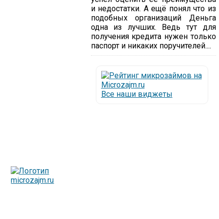
и недостатки. А ещё понял что из
подобных организаций Деньга
одна из лучших. Ведь тут для
получения кредита нужен только
паспорт и никаких поручителей....
Все наши виджеты
Люди все чаще начинают обращаться за услугами в
МФО - Микрофинансовые организации, которые
специализируются на выдаче микрокредитов или как
их еще называют микрозаймы.
Так как наблюдается тенденция роста подобных
обращений, то МФО становится все больше с
каждым днем, как говорится, спрос рождает
предложение. Наш сайт создан для помощи