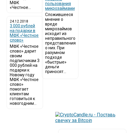
МФК
пользования
«Честное...
микрозаймами
Сложившееся
мнение о
24.12.2018
вреде
3 000 рублей
микрозаймов
на подарки в
исходит из
МФК «Честное
неправильного
слово»
представления
МФК «Честное
о них. При
слово» дарит
разумном
своим
подходе
подписчикам 3
«быстрые»
000 рублей на
деньги
подарки к
приносят...
Новому году
МФК «Честное
слово»
помогает
клиентам
готовиться к
новогодним...