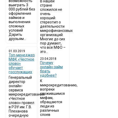
возможность
В нашей
выиграть 3
стране
000 рублей без
сложился не
оформления
очень
займов и
хороший
выполнения
стереотип о
сложных
деятельности
условий
микрофинансовых
Дарить
организаций.
друзьям...
Многие до сих
пор думают,
что все МФО –
01.03.2019
это...
Топ-менеджер
23.04.2018
МФК «Честное
Почему
слово»
онлайн-займ
обучает
брать
госслужащих
удобнее?
Генеральный
К
директор
микрокредитованию,
онлайн-
вопреки
сервиса
сложившимся
микрокредитования
мифам,
«Честное
обращаются
слово» провел
люди из
в РЭУ им. Г.В.
различных
Плеханова
слоев
очередную