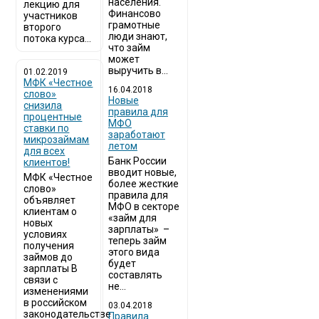
населения.
лекцию для
Финансово
участников
грамотные
второго
люди знают,
потока курса...
что займ
может
выручить в...
01.02.2019
МФК «Честное
16.04.2018
слово»
Новые
снизила
правила для
процентные
МФО
ставки по
заработают
микрозаймам
летом
для всех
Банк России
клиентов!
вводит новые,
МФК «Честное
более жесткие
слово»
правила для
объявляет
МФО в секторе
клиентам о
«займ для
новых
зарплаты» –
условиях
теперь займ
получения
этого вида
займов до
будет
зарплаты В
составлять
связи с
не...
изменениями
в российском
03.04.2018
законодательстве
​Правила