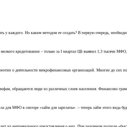
ь у каждого. Но каким методом ее создать? В первую очередь, необход
елкого кредитовании – только за I квартал ЦБ выявил 1,3 тысячи МФО,
ереотип о деятельности микрофинансовых организаций. Многие до сих п
ифам, обращаются люди из различных слоев населения. Финансово гра
ла для МФО в секторе «займ для зарплаты» – теперь займ этого вида буд
дит из неправильного представления о них. При разумном подходе «быс