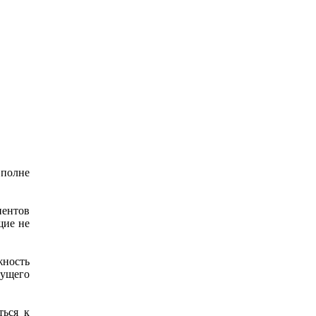
вполне
иентов
щие не
жность
кущего
ться к