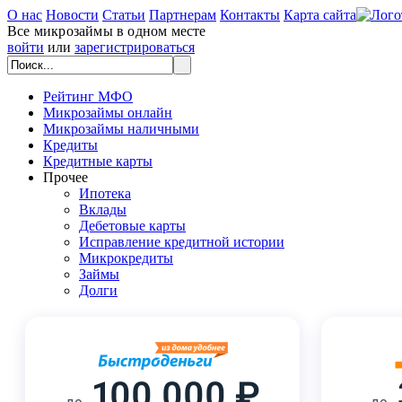
О нас
Новости
Статьи
Партнерам
Контакты
Карта сайта
Все микрозаймы в одном месте
войти
или
зарегистрироваться
Рейтинг МФО
Микрозаймы онлайн
Микрозаймы наличными
Кредиты
Кредитные карты
Прочее
Ипотека
Вклады
Дебетовые карты
Исправление кредитной истории
Микрокредиты
Займы
Долги
100 000 ₽