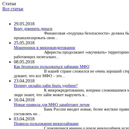
Статьи
Все статьи
29.05.2018
Кому доверить деньги
Финансовая «подушка безопасности» должна быт
проанализировать свои...
25.05.2018
Мошенники в микрокредитовании
Аферисты продолжают «окучивать» территорию м
работающих нелегально...
08.05.2018
Как безопасно пользоваться займами МФО
В нашей стране сложился не очень хороший ст
думают, что все МФО – это...
23.04.2018
Почему онлайн-займ брать удобнее?
К микрокредитованию, вопреки сложившимся м
люди знают, что займ может выручить в...
16.04.2018
Новые правила для МФО заработают летом
Банк России вводит новые, более жесткие прави
составлять не...
03.04.2018
​Правила пользования микрозаймами
Сложившееся мнение о вреде микрозаймов исхо