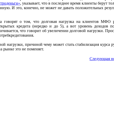
троденьги»
, указывает, что в последнее время клиенты берут тол
енную. И это, конечно, не может не давать положительных резул
а говорят о том, что долговая нагрузка на клиентов МФО р
ткрытых кредита (нередко и до 5), а вот уровень доходов п
ичивается, что говорит об увеличении долговой нагрузки. Прос
отребкредитования.
ой нагрузки, причиной чему может стать стабилизация курса р
а рынке это не поменяет.
Следующая н