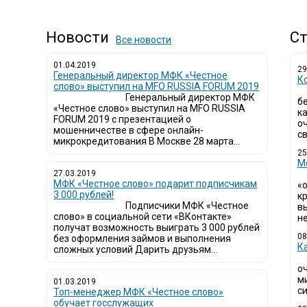
Новости
Ст
Все новости
01.04.2019
29
Генеральный директор МФК «Честное
К
слово» выступил на MFO RUSSIA FORUM 2019
Генеральный директор МФК
б
«Честное слово» выступил на MFO RUSSIA
к
FORUM 2019 с презентацией о
о
мошенничестве в сфере онлайн-
св
микрокредитования В Москве 28 марта...
25
М
27.03.2019
МФК «Честное слово» подарит подписчикам
«
3 000 рублей!
кр
Подписчики МФК «Честное
в
слово» в социальной сети «ВКонтакте»
не
получат возможность выиграть 3 000 рублей
08
без оформления займов и выполнения
К
сложных условий Дарить друзьям...
о
м
01.03.2019
си
Топ-менеджер МФК «Честное слово»
обучает госслужащих