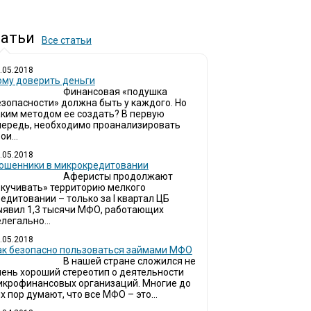
атьи
Все статьи
.05.2018
ому доверить деньги
Финансовая «подушка
езопасности» должна быть у каждого. Но
аким методом ее создать? В первую
чередь, необходимо проанализировать
ои...
.05.2018
ошенники в микрокредитовании
Аферисты продолжают
окучивать» территорию мелкого
едитовании – только за I квартал ЦБ
ыявил 1,3 тысячи МФО, работающих
легально...
.05.2018
ак безопасно пользоваться займами МФО
В нашей стране сложился не
чень хороший стереотип о деятельности
икрофинансовых организаций. Многие до
х пор думают, что все МФО – это...