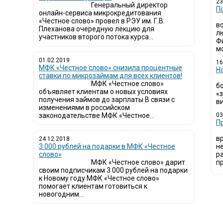
23
Генеральный директор
П
онлайн-сервиса микрокредитования
«Честное слово» провел в РЭУ им. Г.В.
в
Плеханова очередную лекцию для
л
участников второго потока курса...
Ф
мо
01.02.2019
16
МФК «Честное слово» снизила процентные
Н
ставки по микрозаймам для всех клиентов!
МФК «Честное слово»
б
объявляет клиентам о новых условиях
«
получения займов до зарплаты В связи с
ви
изменениями в российском
законодательстве МФК «Честное...
03
​
в
24.12.2018
3 000 рублей на подарки в МФК «Честное
н
слово»
р
МФК «Честное слово» дарит
пр
своим подписчикам 3 000 рублей на подарки
к Новому году МФК «Честное слово»
помогает клиентам готовиться к
новогодним...