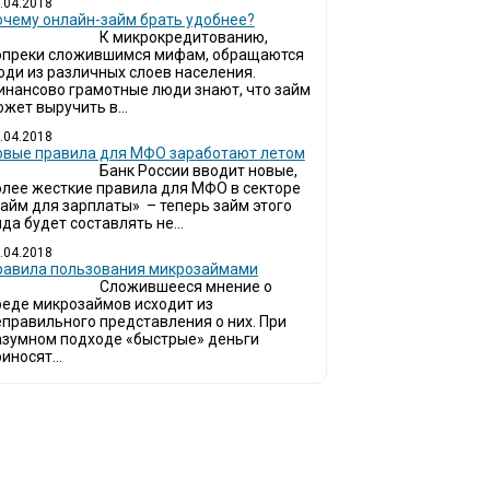
.04.2018
очему онлайн-займ брать удобнее?
К микрокредитованию,
опреки сложившимся мифам, обращаются
юди из различных слоев населения.
инансово грамотные люди знают, что займ
жет выручить в...
.04.2018
овые правила для МФО заработают летом
Банк России вводит новые,
олее жесткие правила для МФО в секторе
займ для зарплаты» – теперь займ этого
да будет составлять не...
.04.2018
Правила пользования микрозаймами
Сложившееся мнение о
реде микрозаймов исходит из
еправильного представления о них. При
азумном подходе «быстрые» деньги
иносят...