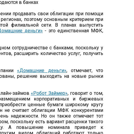
ении продавать свои облигации при помощи
 регионах, поэтому основным критерием при
той филиальной сети. В планах выпустить
Домашние деньги»
- это единственная МФК,
ном сотрудничестве с банками, поскольку у
тов, расширить количество услуг, получить
омпании
«Домашние деньги»
, отмечает, что
бованы, решение выходить на новые рынки
нлайн-займов
«Робот Займер»
, говорит о том,
азмещением корпоративных и биржевых
 приобрести ценные бумаги широкому кругу
н не считает облигации МФК конкурентами
ень надежности. Но он также отмечает тот
ром, поскольку есть вариант расценки такого
ду. А повышение номинала приведет к
 другим видом облигаций работают только