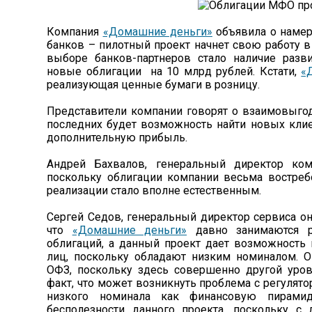
Компания
«Домашние деньги»
объявила о намер
банков – пилотный проект начнет свою работу в
выборе банков-партнеров стало наличие разви
новые облигации на 10 млрд рублей. Кстати,
«
реализующая ценные бумаги в розницу.
Представители компании говорят о взаимовыгод
последних будет возможность найти новых клиен
дополнительную прибыль.
Андрей Бахвалов, генеральный директор к
поскольку облигации компании весьма востре
реализации стало вполне естественным.
Сергей Седов, генеральный директор сервиса о
что
«Домашние деньги»
давно занимаются р
облигаций, а данный проект дает возможность
лиц, поскольку обладают низким номиналом. О
ОФЗ, поскольку здесь совершенно другой уров
факт, что может возникнуть проблема с регулято
низкого номинала как финансовую пирами
бесполезности данного проекта, поскольку с