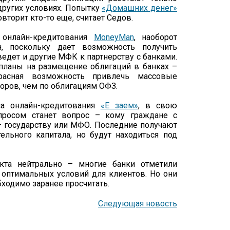
ругих условиях. Попытку
«Домашних денег»
торит кто-то еще, считает Седов.
 онлайн-кредитования
MoneyMan
, наоборот
н, поскольку дает возможность получить
едет и другие МФК к партнерству с банками.
планы на размещение облигаций в банках –
красная возможность привлечь массовые
оров, чем по облигациям ОФЗ.
са онлайн-кредитования
«Е заем»
, в свою
просом станет вопрос – кому граждане с
 государству или МФО. Последние получают
льного капитала, но будут находиться под
екта нейтрально – многие банки отметили
 оптимальных условий для клиентов. Но они
ходимо заранее просчитать.
Следующая новость