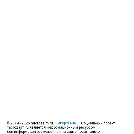
Люди все чаще начинают обращаться за услугами в
МФО - Микрофинансовые организации, которые
специализируются на выдаче микрокредитов или
как их еще называют микрозаймы.
Так как наблюдается тенденция роста подобных
обращений, то МФО становится все больше с
каждым днем, как говорится, спрос рождает
предложение. Наш сайт создан для помощи
заемщику в выборе честной МФО.
Мы надеемся, что наш непредвзятый онлайн
рейтинг МФО поможет оградить заемщика от
мошенников, скрытых комиссий и просто нечестных
микрофинансовых организаций.
Сайт microzajm.ru является независимым онлайн
рейтингом МФО вместе с новостями из мира
микрокредитования, а также с полезной и довольно
интересной информацией для заемщика.
© 2014 - 2026 microzajm.ru —
микрозаймы
. Социальный проект
microzajm.ru является информационным ресурсом.
Вся информация размещенная на сайте носит только