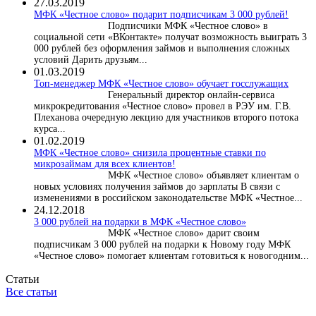
27.03.2019
МФК «Честное слово» подарит подписчикам 3 000 рублей!
Подписчики МФК «Честное слово» в
социальной сети «ВКонтакте» получат возможность выиграть 3
000 рублей без оформления займов и выполнения сложных
условий Дарить друзьям...
01.03.2019
Топ-менеджер МФК «Честное слово» обучает госслужащих
Генеральный директор онлайн-сервиса
микрокредитования «Честное слово» провел в РЭУ им. Г.В.
Плеханова очередную лекцию для участников второго потока
курса...
01.02.2019
МФК «Честное слово» снизила процентные ставки по
микрозаймам для всех клиентов!
МФК «Честное слово» объявляет клиентам о
новых условиях получения займов до зарплаты В связи с
изменениями в российском законодательстве МФК «Честное...
24.12.2018
3 000 рублей на подарки в МФК «Честное слово»
МФК «Честное слово» дарит своим
подписчикам 3 000 рублей на подарки к Новому году МФК
«Честное слово» помогает клиентам готовиться к новогодним...
Статьи
Все статьи