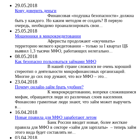
29.05.2018
Кому доверить деньги
Финансовая «подушка безопасности» должна
быть у каждого. Но каким методом ее создать? В первую
очередь, необходимо проанализировать свои...
25.05.2018
Мошенники в микрокредитовании
Аферисты продолжают «окучивать»
территорию мелкого кредитовании – только за I квартал ЦБ
выявил 1,3 тысячи МФО, работающих нелегально...
08.05.2018
Как безопасно пользоваться займами МФО
В нашей стране сложился не очень хороший
стереотип о деятельности микрофинансовых организаций.
Многие до сих пор думают, что все МФО – это...
23.04.2018
Почему онлайн-займ брать удобнее?
К микрокредитованию, вопреки сложившимся
мифам, обращаются люди из различных слоев населения.
Финансово грамотные люди знают, что займ может выручить
в...
16.04.2018
Новые правила для МФО заработают летом
Банк России вводит новые, более жесткие
правила для МФО в секторе «займ для зарплаты» – теперь займ
этого вида будет составлять не...
03.04.2018