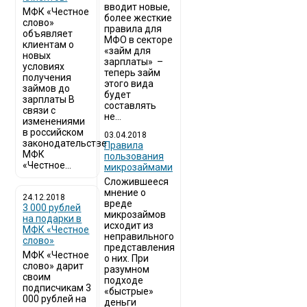
вводит новые,
МФК «Честное
более жесткие
слово»
правила для
объявляет
МФО в секторе
клиентам о
«займ для
новых
зарплаты» –
условиях
теперь займ
получения
этого вида
займов до
будет
зарплаты В
составлять
связи с
не...
изменениями
в российском
03.04.2018
законодательстве
​Правила
МФК
пользования
«Честное...
микрозаймами
Сложившееся
мнение о
24.12.2018
вреде
3 000 рублей
микрозаймов
на подарки в
исходит из
МФК «Честное
неправильного
слово»
представления
МФК «Честное
о них. При
слово» дарит
разумном
своим
подходе
подписчикам 3
«быстрые»
000 рублей на
деньги