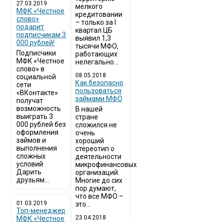
27.03.2019
мелкого
МФК «Честное
кредитовании
слово»
– только за I
подарит
квартал ЦБ
подписчикам 3
выявил 1,3
000 рублей!
тысячи МФО,
Подписчики
работающих
МФК «Честное
нелегально...
слово» в
08.05.2018
социальной
Как безопасно
сети
пользоваться
«ВКонтакте»
займами МФО
получат
возможность
В нашей
выиграть 3
стране
000 рублей без
сложился не
оформления
очень
займов и
хороший
выполнения
стереотип о
сложных
деятельности
условий
микрофинансовых
Дарить
организаций.
друзьям...
Многие до сих
пор думают,
что все МФО –
01.03.2019
это...
Топ-менеджер
23.04.2018
МФК «Честное