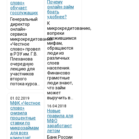
Почему
слово»
онлайн-займ
обучает
брать
госслужащих
удобнее?
Генеральный
К
директор
микрокредитованию,
онлайн-
вопреки
сервиса
сложившимся
микрокредитования
мифам,
«Честное
обращаются
слово» провел
люди из
в РЭУ им. Г.В.
различных
Плеханова
слоев
очередную
населения.
лекцию для
Финансово
участников
грамотные
второго
люди знают,
потока курса...
что займ
может
выручить в...
01.02.2019
МФК «Честное
16.04.2018
слово»
Новые
снизила
правила для
процентные
МФО
ставки по
заработают
микрозаймам
летом
для всех
Банк России
клиентов!