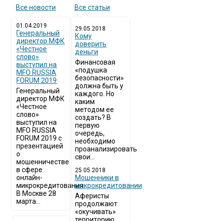
Все новости
Все статьи
01.04.2019
29.05.2018
Генеральный
Кому
директор МФК
доверить
«Честное
деньги
слово»
Финансовая
выступил на
«подушка
MFO RUSSIA
безопасности»
FORUM 2019
должна быть у
Генеральный
каждого. Но
директор МФК
каким
«Честное
методом ее
слово»
создать? В
выступил на
первую
MFO RUSSIA
очередь,
FORUM 2019 с
необходимо
презентацией
проанализировать
о
свои...
мошенничестве
в сфере
25.05.2018
онлайн-
Мошенники в
микрокредитования
микрокредитовании
В Москве 28
Аферисты
марта...
продолжают
«окучивать»
территорию