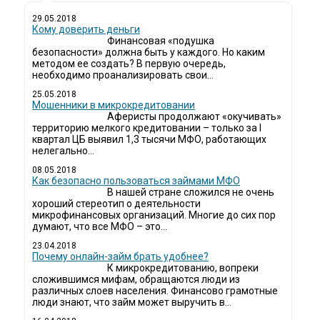
29.05.2018
Кому доверить деньги
Финансовая «подушка
безопасности» должна быть у каждого. Но каким
методом ее создать? В первую очередь,
необходимо проанализировать свои...
25.05.2018
Мошенники в микрокредитовании
Аферисты продолжают «окучивать»
территорию мелкого кредитовании – только за I
квартал ЦБ выявил 1,3 тысячи МФО, работающих
нелегально...
08.05.2018
Как безопасно пользоваться займами МФО
В нашей стране сложился не очень
хороший стереотип о деятельности
микрофинансовых организаций. Многие до сих пор
думают, что все МФО – это...
23.04.2018
Почему онлайн-займ брать удобнее?
К микрокредитованию, вопреки
сложившимся мифам, обращаются люди из
различных слоев населения. Финансово грамотные
люди знают, что займ может выручить в...