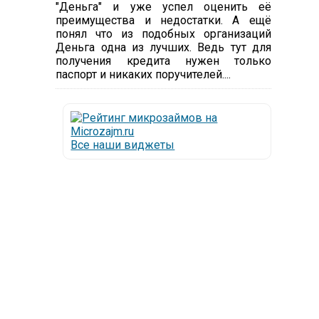
"Деньга" и уже успел оценить её
преимущества и недостатки. А ещё
понял что из подобных организаций
Деньга одна из лучших. Ведь тут для
получения кредита нужен только
паспорт и никаких поручителей....
Все наши виджеты
организации, которые специализируются на
 все больше с каждым днем, как говорится,
 честной МФО.
заемщика от мошенников, скрытых комиссий
остями из мира микрокредитования, а также