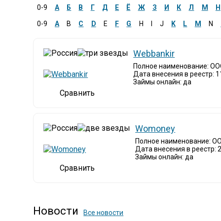
0-9
А
Б
В
Г
Д
Е
Ё
Ж
З
И
К
Л
М
Н
0-9
A
B
C
D
E
F
G
H
I
J
K
L
M
N
Webbankir
Полное наименование: О
Дата внесения в реестр: 1
Займы онлайн: да
Womoney
Полное наименование: О
Дата внесения в реестр: 
Займы онлайн: да
Новости
Все новости