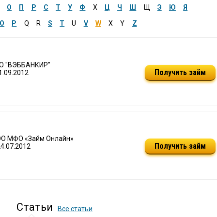
О
П
Р
С
Т
У
Ф
Х
Ц
Ч
Ш
Щ
Э
Ю
Я
O
P
Q
R
S
T
U
V
W
X
Y
Z
ОО "ВЭББАНКИР"
Получить займ
1.09.2012
ОО МФО «Займ Онлайн»
Получить займ
24.07.2012
Статьи
Все статьи