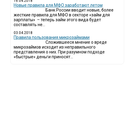
16.04.2018
Новые правила для МФО заработают летом
Банк России вводит новые, более
жесткие правила для МФО в секторе «займ для
зарплаты» – теперь займ этого вида будет
составлять не...
03.04.2018
​Правила пользования микрозаймами
Сложившееся мнение о вреде
микрозаймов исходит из неправильного
представления о них. При разумном подходе
«быстрые» деньги приносят...
ди все чаще начинают обращаться за услугами в МФО - Микрофинансовые 
даче микрокредитов или как их еще называют микрозаймы.
к как наблюдается тенденция роста подобных обращений, то МФО становится
рос рождает предложение. Наш сайт создан для помощи заемщику в выборе
 надеемся, что наш непредвзятый онлайн рейтинг МФО поможет оградить 
просто нечестных микрофинансовых организаций.
йт microzajm.ru является независимым онлайн рейтингом МФО вместе с нов