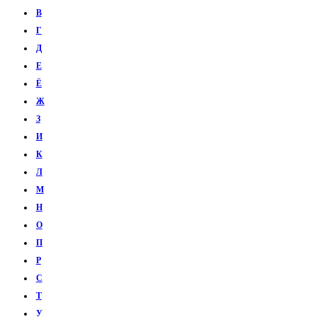
В
Г
Д
Е
Ё
Ж
З
И
К
Л
М
Н
О
П
Р
С
Т
У