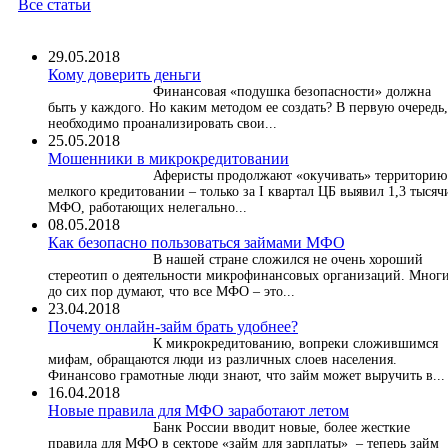
Все статьи
29.05.2018
Кому доверить деньги
Финансовая «подушка безопасности» должна
быть у каждого. Но каким методом ее создать? В первую очередь,
необходимо проанализировать свои...
25.05.2018
Мошенники в микрокредитовании
Аферисты продолжают «окучивать» территорию
мелкого кредитовании – только за I квартал ЦБ выявил 1,3 тысяч
МФО, работающих нелегально...
08.05.2018
Как безопасно пользоваться займами МФО
В нашей стране сложился не очень хороший
стереотип о деятельности микрофинансовых организаций. Мног
до сих пор думают, что все МФО – это...
23.04.2018
Почему онлайн-займ брать удобнее?
К микрокредитованию, вопреки сложившимся
мифам, обращаются люди из различных слоев населения.
Финансово грамотные люди знают, что займ может выручить в...
16.04.2018
Новые правила для МФО заработают летом
Банк России вводит новые, более жесткие
правила для МФО в секторе «займ для зарплаты» – теперь займ