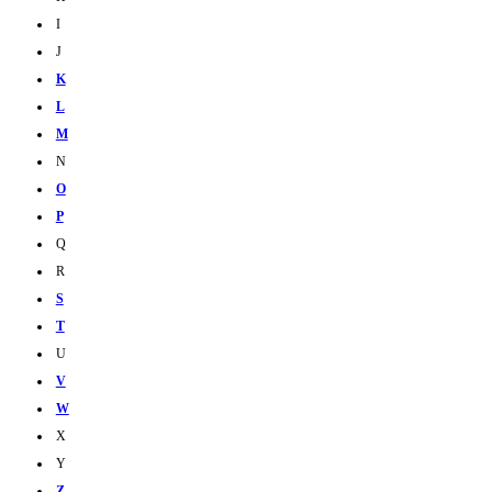
I
J
K
L
M
N
O
P
Q
R
S
T
U
V
W
X
Y
Z