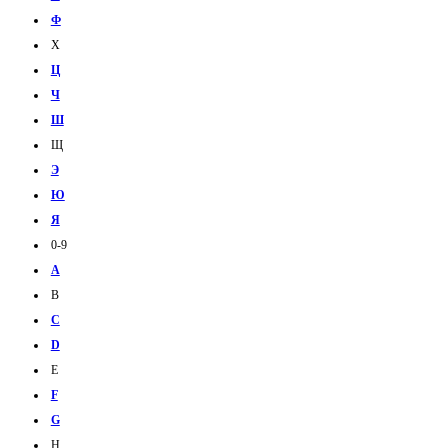
Ф
Х
Ц
Ч
Ш
Щ
Э
Ю
Я
0-9
A
B
C
D
E
F
G
H