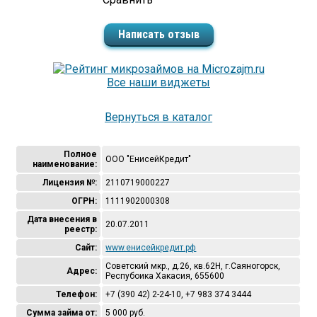
Написать отзыв
Все наши виджеты
Вернуться в каталог
Полное
ООО "ЕнисейКредит"
наименование:
Лицензия №:
2110719000227
ОГРН:
1111902000308
Дата внесения в
20.07.2011
реестр:
Сайт:
www.енисейкредит.рф
Советский мкр., д.26, кв.62Н, г.Саяногорск,
Адрес:
Респубоика Хакасия, 655600
Телефон:
+7 (390 42) 2-24-10, +7 983 374 3444
Сумма займа от:
5 000 руб.