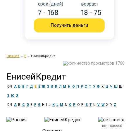
срок (дней)
возраст
7 - 168
18 - 75
Получить деньги
Главная
→
Е
→
ЕнисейКредит
1768
ЕнисейКредит
0-9
А
Б
В
Г
Д
Е
Ё
Ж
З
И
К
Л
М
Н
О
П
Р
С
Т
У
Ф
Х
Ц
Ч
Ш
Щ
Э
Ю
Я
0-9
A
B
C
D
E
F
G
H
I
J
K
L
M
N
O
P
Q
R
S
T
U
V
W
X
Y
Z
нет голосов