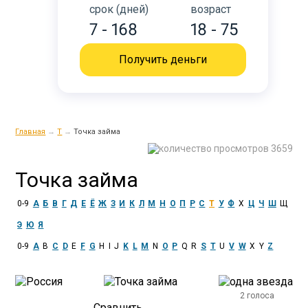
срок (дней)
возраст
7 - 168
18 - 75
Получить деньги
Главная
→
Т
→
Точка займа
3659
Точка займа
0-9
А
Б
В
Г
Д
Е
Ё
Ж
З
И
К
Л
М
Н
О
П
Р
С
Т
У
Ф
Х
Ц
Ч
Ш
Щ
Э
Ю
Я
0-9
A
B
C
D
E
F
G
H
I
J
K
L
M
N
O
P
Q
R
S
T
U
V
W
X
Y
Z
2 голоса