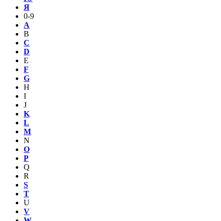
Я
0-9
A
B
C
D
E
F
G
H
I
J
K
L
M
N
O
P
Q
R
S
T
U
V
W