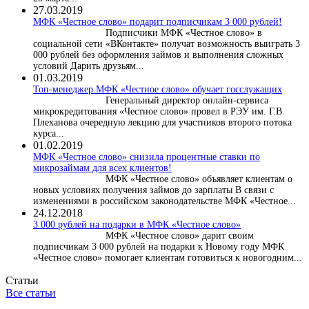
27.03.2019
МФК «Честное слово» подарит подписчикам 3 000 рублей!
Подписчики МФК «Честное слово» в
социальной сети «ВКонтакте» получат возможность выиграть 3
000 рублей без оформления займов и выполнения сложных
условий Дарить друзьям...
01.03.2019
Топ-менеджер МФК «Честное слово» обучает госслужащих
Генеральный директор онлайн-сервиса
микрокредитования «Честное слово» провел в РЭУ им. Г.В.
Плеханова очередную лекцию для участников второго потока
курса...
01.02.2019
МФК «Честное слово» снизила процентные ставки по
микрозаймам для всех клиентов!
МФК «Честное слово» объявляет клиентам о
новых условиях получения займов до зарплаты В связи с
изменениями в российском законодательстве МФК «Честное...
24.12.2018
3 000 рублей на подарки в МФК «Честное слово»
МФК «Честное слово» дарит своим
подписчикам 3 000 рублей на подарки к Новому году МФК
«Честное слово» помогает клиентам готовиться к новогодним...
Статьи
Все статьи