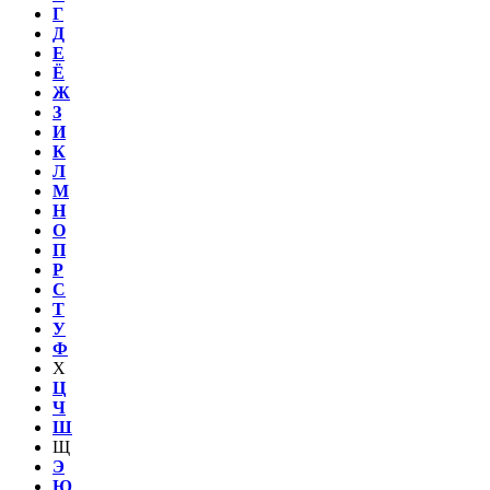
Г
Д
Е
Ё
Ж
З
И
К
Л
М
Н
О
П
Р
С
Т
У
Ф
Х
Ц
Ч
Ш
Щ
Э
Ю