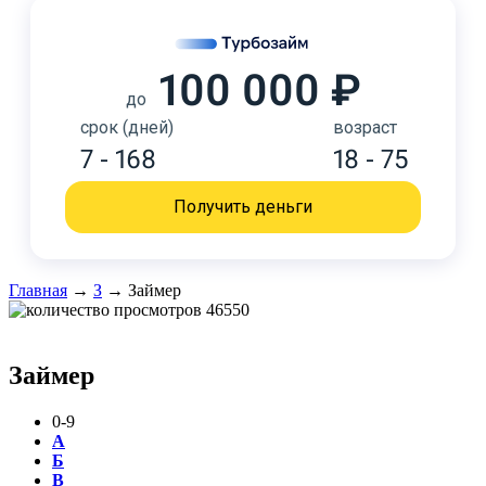
100 000 ₽
до
срок (дней)
возраст
7 - 168
18 - 75
Получить деньги
Главная
→
З
→
Займер
46550
Займер
0-9
А
Б
В