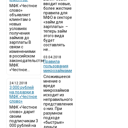
вводит новые,
МФК «Честное
более жесткие
слово»
правила для
объявляет
МФО в секторе
клиентам о
«займ для
новых
зарплаты» –
условиях
теперь займ
получения
этого вида
займов до
будет
зарплаты В
составлять
связи с
не...
изменениями
в российском
03.04.2018
законодательстве
​Правила
МФК
пользования
«Честное...
микрозаймами
Сложившееся
мнение о
24.12.2018
вреде
3 000 рублей
микрозаймов
на подарки в
исходит из
МФК «Честное
неправильного
слово»
представления
МФК «Честное
о них. При
слово» дарит
разумном
своим
подходе
подписчикам 3
«быстрые»
000 рублей на
деньги