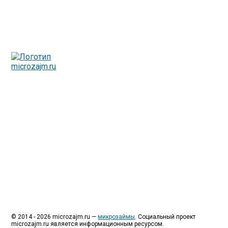
Люди все чаще начинают обращаться за услугами в
МФО - Микрофинансовые организации, которые
специализируются на выдаче микрокредитов или как
их еще называют микрозаймы.
Так как наблюдается тенденция роста подобных
обращений, то МФО становится все больше с
каждым днем, как говорится, спрос рождает
предложение. Наш сайт создан для помощи
заемщику в выборе честной МФО.
Мы надеемся, что наш непредвзятый онлайн рейтинг
МФО поможет оградить заемщика от мошенников,
скрытых комиссий и просто нечестных
микрофинансовых организаций.
Сайт microzajm.ru является независимым онлайн
рейтингом МФО вместе с новостями из мира
микрокредитования, а также с полезной и довольно
интересной информацией для заемщика.
© 2014 - 2026 microzajm.ru —
микрозаймы
. Социальный проект
microzajm.ru является информационным ресурсом.