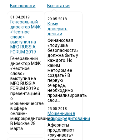
Все новости
Все статьи
01.04.2019
29.05.2018
Генеральный
Кому
директор МФК
доверить
«Честное
деньги
слово»
Финансовая
выступил на
«подушка
MFO RUSSIA
безопасности»
FORUM 2019
должна быть у
Генеральный
каждого. Но
директор МФК
каким
«Честное
методом ее
слово»
создать? В
выступил на
первую
MFO RUSSIA
очередь,
FORUM 2019 с
необходимо
презентацией
проанализировать
о
свои...
мошенничестве
в сфере
25.05.2018
онлайн-
Мошенники в
микрокредитования
микрокредитовании
В Москве 28
Аферисты
марта...
продолжают
«окучивать»