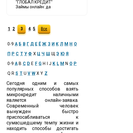
"ГЛОБАЛ КРЕДИТ"
Займы онлайн: да
1
2
3
4
5
Все
0-9
А
Б
В
Г
Д
Е
Ё
Ж
З
И
К
Л
М
Н
О
П
Р
С
Т
У
Ф
Х
Ц
Ч
Ш
Щ
Э
Ю
Я
0-9
A
B
C
D
E
F
G
H
I
J
K
L
M
N
O
P
Q
R
S
T
U
V
W
X
Y
Z
Сегодня одним и самых
популярных способов взять
микрокредит наличными
является онлайн-заявка.
Современный человек
вынужден быстро
приспосабливаться к
сумасшедшему темпу жизни и
находить способы достигать