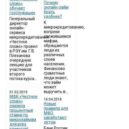
Почему
слово»
онлайн-займ
обучает
брать
госслужащих
удобнее?
Генеральный
К
директор
микрокредитованию,
онлайн-
вопреки
сервиса
сложившимся
микрокредитования
мифам,
«Честное
обращаются
слово» провел
люди из
в РЭУ им. Г.В.
различных
Плеханова
слоев
очередную
населения.
лекцию для
Финансово
участников
грамотные
второго
люди знают,
потока курса...
что займ
может
выручить в...
01.02.2019
МФК «Честное
16.04.2018
слово»
Новые
снизила
правила для
процентные
МФО
ставки по
заработают
микрозаймам
летом
для всех
Банк России
клиентов!