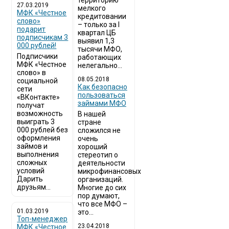
территорию
27.03.2019
мелкого
МФК «Честное
кредитовании
слово»
– только за I
подарит
квартал ЦБ
подписчикам 3
выявил 1,3
000 рублей!
тысячи МФО,
Подписчики
работающих
МФК «Честное
нелегально...
слово» в
08.05.2018
социальной
Как безопасно
сети
пользоваться
«ВКонтакте»
займами МФО
получат
возможность
В нашей
выиграть 3
стране
000 рублей без
сложился не
оформления
очень
займов и
хороший
выполнения
стереотип о
сложных
деятельности
условий
микрофинансовых
Дарить
организаций.
друзьям...
Многие до сих
пор думают,
что все МФО –
01.03.2019
это...
Топ-менеджер
23.04.2018
МФК «Честное