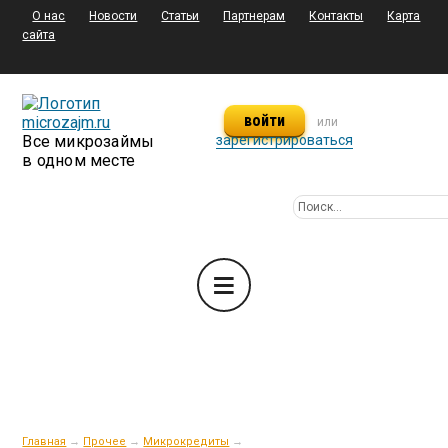
О нас
Новости
Статьи
Партнерам
Контакты
Карта
сайта
войти
или
Все микрозаймы
зарегистрироваться
в одном месте
Главная
→
Прочее
→
Микрокредиты
→