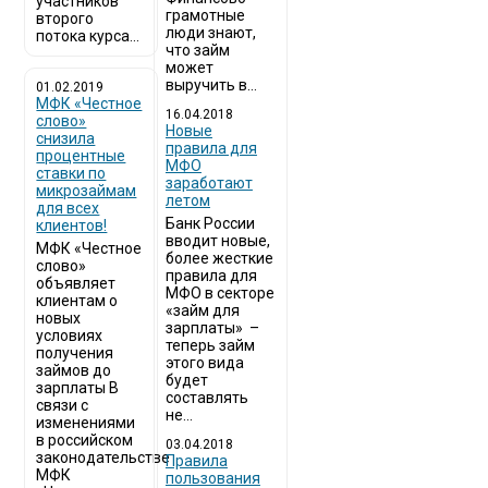
участников
грамотные
второго
люди знают,
потока курса...
что займ
может
выручить в...
01.02.2019
МФК «Честное
16.04.2018
слово»
Новые
снизила
правила для
процентные
МФО
ставки по
заработают
микрозаймам
летом
для всех
Банк России
клиентов!
вводит новые,
МФК «Честное
более жесткие
слово»
правила для
объявляет
МФО в секторе
клиентам о
«займ для
новых
зарплаты» –
условиях
теперь займ
получения
этого вида
займов до
будет
зарплаты В
составлять
связи с
не...
изменениями
в российском
03.04.2018
законодательстве
​Правила
МФК
пользования