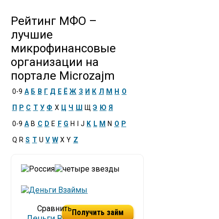
Рейтинг МФО –
лучшие
микрофинансовые
организации на
портале Microzajm
0-9
А
Б
В
Г
Д
Е
Ё
Ж
З
И
К
Л
М
Н
О
П
Р
С
Т
У
Ф
Х
Ц
Ч
Ш
Щ
Э
Ю
Я
0-9
A
B
C
D
E
F
G
H
I
J
K
L
M
N
O
P
Q
R
S
T
U
V
W
X
Y
Z
Получить займ
Деньги Взаймы