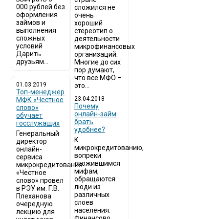
000 рублей без
сложился не
оформления
очень
займов и
хороший
выполнения
стереотип о
сложных
деятельности
условий
микрофинансовых
Дарить
организаций.
друзьям...
Многие до сих
пор думают,
что все МФО –
01.03.2019
это...
Топ-менеджер
23.04.2018
МФК «Честное
Почему
слово»
онлайн-займ
обучает
брать
госслужащих
удобнее?
Генеральный
К
директор
микрокредитованию,
онлайн-
вопреки
сервиса
сложившимся
микрокредитования
мифам,
«Честное
обращаются
слово» провел
люди из
в РЭУ им. Г.В.
различных
Плеханова
слоев
очередную
населения.
лекцию для
Финансово