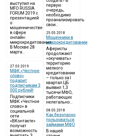
создать? В
выступил на
первую
MFO RUSSIA
очередь,
FORUM 2019 с
необходимо
презентацией
проанализировать
о
свои...
мошенничестве
в сфере
25.05.2018
онлайн-
Мошенники в
микрокредитования
микрокредитовании
В Москве 28
Аферисты
марта...
продолжают
«окучивать»
территорию
27.03.2019
мелкого
МФК «Честное
кредитовании
слово»
– только за I
подарит
квартал ЦБ
подписчикам 3
выявил 1,3
000 рублей!
тысячи МФО,
Подписчики
работающих
МФК «Честное
нелегально...
слово» в
08.05.2018
социальной
Как безопасно
сети
пользоваться
«ВКонтакте»
займами МФО
получат
возможность
В нашей
выиграть 3
стране