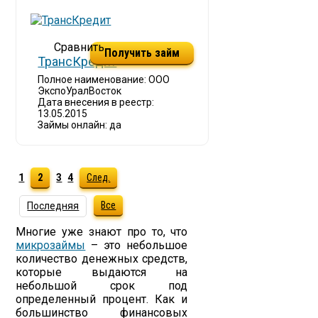
Получить займ
ТрансКредит
Полное наименование: ООО
ЭкспоУралВосток
Дата внесения в реестр:
13.05.2015
Займы онлайн: да
1
2
3
4
След.
Все
Последняя
Многие уже знают про то, что
микрозаймы
– это небольшое
количество денежных средств,
которые выдаются на
небольшой срок под
определенный процент. Как и
большинство финансовых