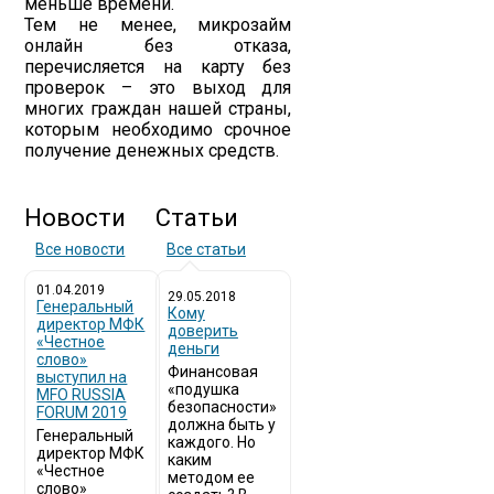
меньше времени.
Тем не менее, микрозайм
онлайн без отказа,
перечисляется на карту без
проверок – это выход для
многих граждан нашей страны,
которым необходимо срочное
получение денежных средств.
Новости
Статьи
Все новости
Все статьи
01.04.2019
29.05.2018
Генеральный
Кому
директор МФК
доверить
«Честное
деньги
слово»
Финансовая
выступил на
«подушка
MFO RUSSIA
безопасности»
FORUM 2019
должна быть у
Генеральный
каждого. Но
директор МФК
каким
«Честное
методом ее
слово»