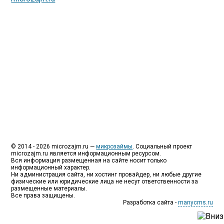
специализируются на выдаче микрокредитов или как
их еще называют микрозаймы.
Так как наблюдается тенденция роста подобных
обращений, то МФО становится все больше с
каждым днем, как говорится, спрос рождает
предложение. Наш сайт создан для помощи
заемщику в выборе честной МФО.
Мы надеемся, что наш непредвзятый онлайн рейтинг
МФО поможет оградить заемщика от мошенников,
скрытых комиссий и просто нечестных
микрофинансовых организаций.
Сайт microzajm.ru является независимым онлайн
рейтингом МФО вместе с новостями из мира
микрокредитования, а также с полезной и довольно
интересной информацией для заемщика.
© 2014 - 2026 microzajm.ru —
микрозаймы
. Социальный проект
microzajm.ru является информационным ресурсом.
Вся информация размещенная на сайте носит только
информационный характер.
Ни администрация сайта, ни хостинг провайдер, ни любые другие
физические или юридические лица не несут ответственности за
размещенные материалы.
Все права защищены.
Разработка сайта -
manycms.ru