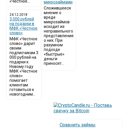
«Честное...
микрозаймами
Сложившееся
мнение о
24.12.2018
вреде
3 000 рублей
микрозаймов
на подарки в
исходит из
МФК «Честное
неправильного
слово»
представления
МФК «Честное
о них. При
слово» дарит
разумном
своим
подходе
подписчикам 3
«быстрые»
000 рублей на
деньги
подарки к
приносят...
Новому году
МФК «Честное
слово»
помогает
клиентам
готовиться к
новогодним...
Сравнить займы