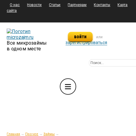
О нас
Новости
Статьи
Партнерам
Контакты
Карта
сайта
войти
или
Все микрозаймы
зарегистрироваться
в одном месте
Главная
→
Прочее
→
Займы
→