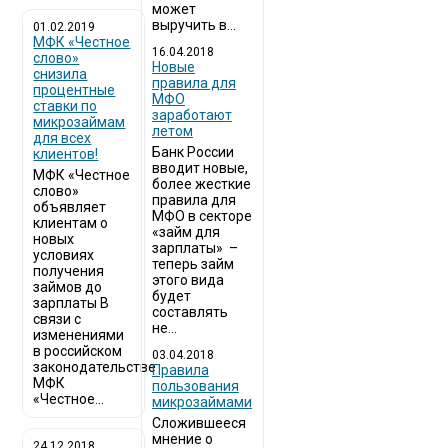
может
выручить в...
01.02.2019
МФК «Честное
16.04.2018
слово»
Новые
снизила
правила для
процентные
МФО
ставки по
заработают
микрозаймам
летом
для всех
Банк России
клиентов!
вводит новые,
МФК «Честное
более жесткие
слово»
правила для
объявляет
МФО в секторе
клиентам о
«займ для
новых
зарплаты» –
условиях
теперь займ
получения
этого вида
займов до
будет
зарплаты В
составлять
связи с
не...
изменениями
в российском
03.04.2018
законодательстве
​Правила
МФК
пользования
«Честное...
микрозаймами
Сложившееся
мнение о
24.12.2018