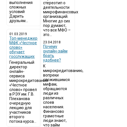
выполнения
стереотип о
сложных
деятельности
условий
микрофинансовых
Дарить
организаций.
друзьям...
Многие до сих
пор думают,
что все МФО –
01.03.2019
это...
Топ-менеджер
23.04.2018
МФК «Честное
Почему
слово»
онлайн-займ
обучает
брать
госслужащих
удобнее?
Генеральный
К
директор
микрокредитованию,
онлайн-
вопреки
сервиса
сложившимся
микрокредитования
мифам,
«Честное
обращаются
слово» провел
люди из
в РЭУ им. Г.В.
различных
Плеханова
слоев
очередную
населения.
лекцию для
Финансово
участников
грамотные
второго
люди знают,
потока курса...
что займ