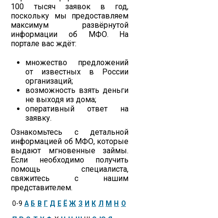
100 тысяч заявок в год,
поскольку мы предоставляем
максимум развёрнутой
информации об МФО. На
портале вас ждёт:
множество предложений
от известных в России
организаций;
возможность взять деньги
не выходя из дома;
оперативный ответ на
заявку.
Ознакомьтесь с детальной
информацией об МФО, которые
выдают мгновенные займы.
Если необходимо получить
помощь специалиста,
свяжитесь с нашим
представителем.
0-9
А
Б
В
Г
Д
Е
Ё
Ж
З
И
К
Л
М
Н
О