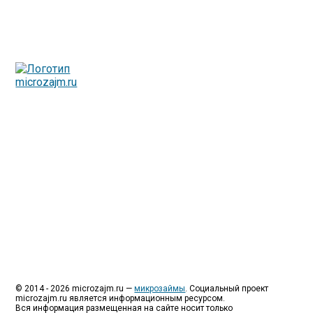
Люди все чаще начинают обращаться за услугами в
МФО - Микрофинансовые организации, которые
специализируются на выдаче микрокредитов или как
их еще называют микрозаймы.
Так как наблюдается тенденция роста подобных
обращений, то МФО становится все больше с
каждым днем, как говорится, спрос рождает
предложение. Наш сайт создан для помощи
заемщику в выборе честной МФО.
Мы надеемся, что наш непредвзятый онлайн рейтинг
МФО поможет оградить заемщика от мошенников,
скрытых комиссий и просто нечестных
микрофинансовых организаций.
Сайт microzajm.ru является независимым онлайн
рейтингом МФО вместе с новостями из мира
микрокредитования, а также с полезной и довольно
интересной информацией для заемщика.
© 2014 - 2026 microzajm.ru —
микрозаймы
. Социальный проект
microzajm.ru является информационным ресурсом.
Вся информация размещенная на сайте носит только