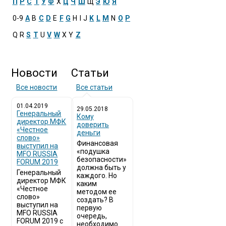
П
Р
С
Т
У
Ф
Х
Ц
Ч
Ш
Щ
Э
Ю
Я
0-9
A
B
C
D
E
F
G
H
I
J
K
L
M
N
O
P
Q
R
S
T
U
V
W
X
Y
Z
Новости
Статьи
Все новости
Все статьи
01.04.2019
29.05.2018
Генеральный
Кому
директор МФК
доверить
«Честное
деньги
слово»
Финансовая
выступил на
«подушка
MFO RUSSIA
безопасности»
FORUM 2019
должна быть у
Генеральный
каждого. Но
директор МФК
каким
«Честное
методом ее
слово»
создать? В
выступил на
первую
MFO RUSSIA
очередь,
FORUM 2019 с
необходимо