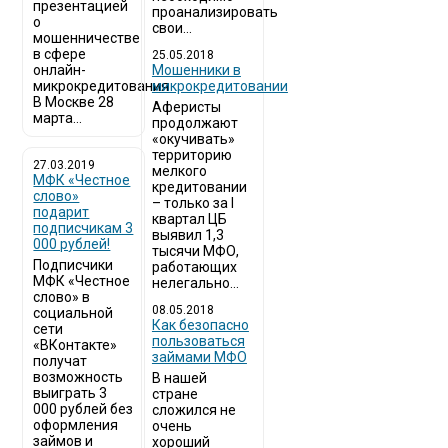
презентацией
проанализировать
о
свои...
мошенничестве
в сфере
25.05.2018
онлайн-
Мошенники в
микрокредитования
микрокредитовании
В Москве 28
Аферисты
марта...
продолжают
«окучивать»
территорию
27.03.2019
мелкого
МФК «Честное
кредитовании
слово»
– только за I
подарит
квартал ЦБ
подписчикам 3
выявил 1,3
000 рублей!
тысячи МФО,
Подписчики
работающих
МФК «Честное
нелегально...
слово» в
08.05.2018
социальной
Как безопасно
сети
пользоваться
«ВКонтакте»
займами МФО
получат
возможность
В нашей
выиграть 3
стране
000 рублей без
сложился не
оформления
очень
займов и
хороший