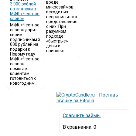
вреде
3 000 рублей
микрозаймов
на подарки в
исходит из
МФК «Честное
неправильного
слово»
представления
МФК «Честное
о них. При
слово» дарит
разумном
своим
подходе
подписчикам 3
«быстрые»
000 рублей на
деньги
подарки к
приносят...
Новому году
МФК «Честное
слово»
помогает
клиентам
готовиться к
новогодним...
Сравнить займы
В сравнении:
0