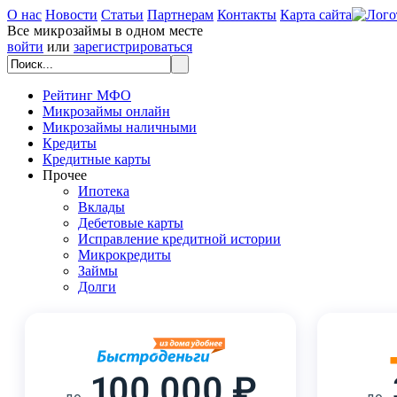
О нас
Новости
Статьи
Партнерам
Контакты
Карта сайта
Все микрозаймы в одном месте
войти
или
зарегистрироваться
Рейтинг МФО
Микрозаймы онлайн
Микрозаймы наличными
Кредиты
Кредитные карты
Прочее
Ипотека
Вклады
Дебетовые карты
Исправление кредитной истории
Микрокредиты
Займы
Долги
100 000 ₽